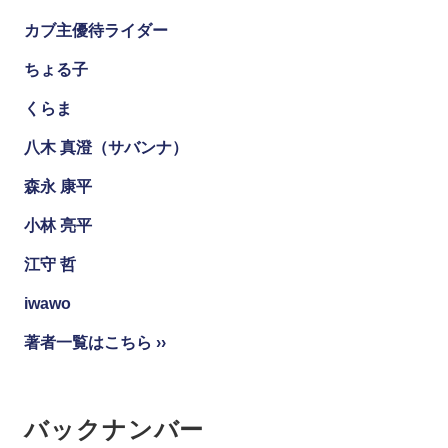
カブ主優待ライダー
ちょる子
くらま
八木 真澄（サバンナ）
森永 康平
小林 亮平
江守 哲
iwawo
著者一覧はこちら ››
バックナンバー