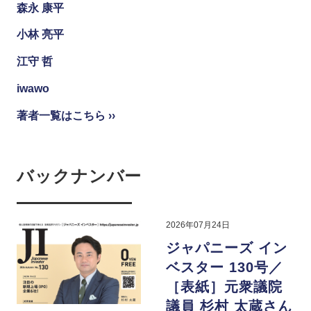
森永 康平
小林 亮平
江守 哲
iwawo
著者一覧はこちら ››
バックナンバー
2026年07月24日
ジャパニーズ イン
ベスター 130号／
［表紙］元衆議院
議員 杉村 太蔵さん