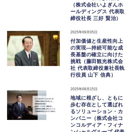
（株式会社いよぎんホ
ールディングス 代表取
締役社⻑ 三好 賢治）
2025年09月05日
付加価値と生産性向上
の実現―持続可能な成
長基盤の確立に向けた
挑戦（藤田観光株式会
社 代表取締役兼社長執
行役員 山下 信典）
2025年08月15日
地域に根ざし、ともに
歩む存在として選ばれ
るソリューション・カ
ンパニー（株式会社コ
ンコルディア・フィナ
ンシャルグループ 代表