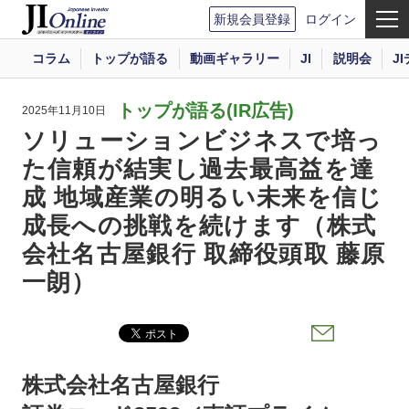
新規会員登録
ログイン
コラム
トップが語る
動画ギャラリー
JI
説明会
J
トップが語る(IR広告)
2025年11月10日
ソリューションビジネスで培っ
た信頼が結実し過去最高益を達
成 地域産業の明るい未来を信じ
成長への挑戦を続けます（株式
会社名古屋銀行 取締役頭取 藤原
一朗）
株式会社名古屋銀行