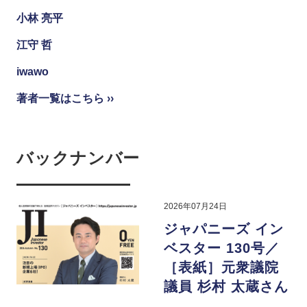
小林 亮平
江守 哲
iwawo
著者一覧はこちら ››
バックナンバー
2026年07月24日
ジャパニーズ イン
ベスター 130号／
［表紙］元衆議院
議員 杉村 太蔵さん