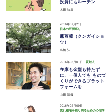
投資にもルーチン
木田 知廣
2016年07月21日
日本の巨樹巡り
薫蓋樟（クンガイショ
ウ）
高橋 弘
2016年03月01日
貢献人
在庫も金型も持たず
に、一個人でも ものづ
くりができるプラット
フォームを──
山田 清機
2016年02月09日
荒れ相場を乗り切るための心理学