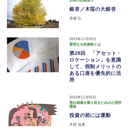
日本の巨樹巡り
銀杏ノ木窪の大銀杏
高橋 弘
2015年11月05日
賢明なる投資家とは
第28回 「アセット・
ロケーション」を意識
して、税制メリットの
ある口座を優先的に活
用
2015年11月02日
荒れ相場を乗り切るための心理学
講座
投資の前には運動
木田 知廣