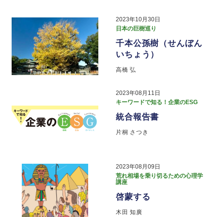
2023年10月30日
日本の巨樹巡り
千本公孫樹（せんぼん
いちょう）
高橋 弘
2023年08月11日
キーワードで知る！企業のESG
統合報告書
片桐 さつき
2023年08月09日
荒れ相場を乗り切るための心理学
講座
啓蒙する
木田 知廣