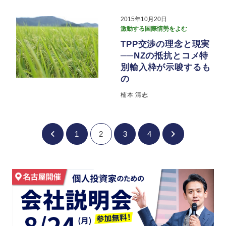
2015年10月20日
激動する国際情勢をよむ
TPP交渉の理念と現実
──NZの抵抗とコメ特
別輸入枠が示唆するも
の
楠本 清志
1
2
3
4