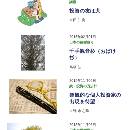
講座
投資の友は犬
木田 知廣
2016年02月01日
日本の巨樹巡り
千手観音杉（おばけ
杉）
高橋 弘
2015年11月06日
続・投資の万歩計
楽観的な個人投資家の
出現を待望
吉野 永之助
2015年11月06日