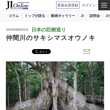
新規会員登録
ログイン
コラム
トップが語る
動画ギャラリー
JI
説明会
J
日本の巨樹巡り
2024年08月01日
仲間川のサキシマスオウノキ