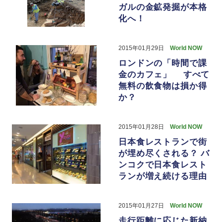
ガルの金鉱発掘が本格
化へ！
2015年01月29日
World NOW
ロンドンの「時間で課
金のカフェ」 すべて
無料の飲食物は損か得
か？
2015年01月28日
World NOW
日本食レストランで街
が埋め尽くされる？ バ
ンコクで日本食レスト
ランが増え続ける理由
2015年01月27日
World NOW
走行距離に応じた新納