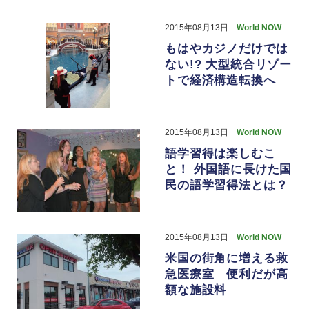
2015年08月13日
World NOW
もはやカジノだけでは
ない!? 大型統合リゾー
トで経済構造転換へ
2015年08月13日
World NOW
語学習得は楽しむこ
と！ 外国語に長けた国
民の語学習得法とは？
2015年08月13日
World NOW
米国の街角に増える救
急医療室 便利だが高
額な施設料