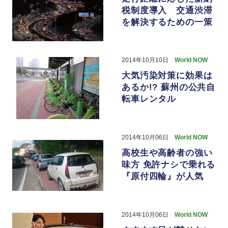
税制度導入 交通渋滞
を解決するための一策
2014年10月10日
World NOW
大気汚染対策に効果は
あるか!? 蘇州の公共自
転車レンタル
2014年10月06日
World NOW
高校生や高齢者の強い
味方 免許ナシで乗れる
『原付四輪』が人気
2014年10月06日
World NOW