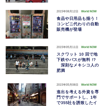
2015年08月12日
World NOW
食品や日用品も揃う！
コンビニ代わりの自動
販売機が登場
2015年05月11日
World NOW
スクワット 10 回で地
下鉄やバスが無料 !?
深刻なメキシコ人の
肥満
2015年05月08日
World NOW
進出を考える外資を専
門でサポートし、1年
で355社を誘致したイ