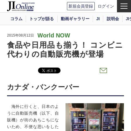
新規会員登録
ログイン
コラム
トップが語る
動画ギャラリー
JI
説明会
J
World NOW
2015年08月12日
食品や日用品も揃う！ コンビニ
代わりの自動販売機が登場
カナダ・バンクーバー
海外に行くと、日本のよ
うに自動販売機（以下、自
販機）が街のあちこちにな
いため、不便な思いをした