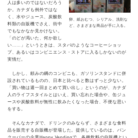
人は多いのではないだろう
か。カナダも例外ではな
く、水やジュース、炭酸飲
卵、紙おむつ、シリアル、洗剤な
料類の自販機でさえ、街中
ど、さまざまな商品が手に入る。
でもなかなか見かけない。
「のどが渇いた、何か欲し
い……」というときは、スタバのようなコーヒーショッ
プ、あるいはコンビニエンス・ストアに入るしかないのが
実情だ。
しかし、頼みの綱のコンビニも、ガソリンスタンドに併
設されているものの、日本と比べると数はずっと少ない。
「買い物は週一回まとめて買い出し」というのが、カナダ
人のライフスタイルとはいえ、買い忘れた場合や、缶ジュ
ースや炭酸飲料が無性に飲みたくなった場合、不便な思い
をする。
そんなカナダで、ドリンクのみならず、さまざまな食料
品を販売する自販機が登場した。提供しているのは、バン
クーバーの企業Happy Vendingで、各種飲料の自販機とい