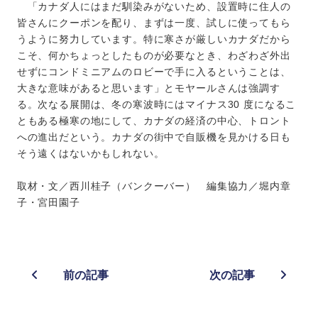
「カナダ人にはまだ馴染みがないため、設置時に住人の
皆さんにクーポンを配り、まずは一度、試しに使ってもら
うように努力しています。特に寒さが厳しいカナダだから
こそ、何かちょっとしたものが必要なとき、わざわざ外出
せずにコンドミニアムのロビーで手に入るということは、
大きな意味があると思います」とモヤールさんは強調す
る。次なる展開は、冬の寒波時にはマイナス30 度になるこ
ともある極寒の地にして、カナダの経済の中心、トロント
への進出だという。カナダの街中で自販機を見かける日も
そう遠くはないかもしれない。
取材・文／西川桂子（バンクーバー） 編集協力／堀内章
子・宮田園子
前の記事
次の記事