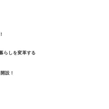
！
暮らしを変革する
を開設！