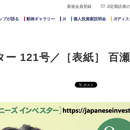
新規会員登録
JI定期読者
ップが語る
動画ギャラリー
JI
個人投資家説明会
JIディ
ー 121号／［表紙］ 百瀬