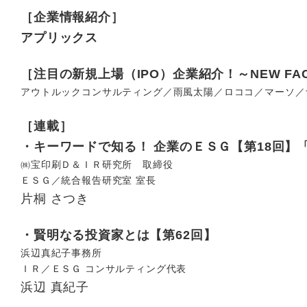
［企業情報紹介］
アプリックス
［注目の新規上場（IPO）企業紹介！～NEW FA
アウトルックコンサルティング／雨風太陽／ロココ／マーソ／
［連載］
・キーワードで知る！ 企業のＥＳＧ
【第18回】
㈱宝印刷Ｄ＆ＩＲ研究所 取締役
ＥＳＧ／統合報告研究室 室長
片桐 さつき
・賢明なる投資家とは【第62回】
浜辺真紀子事務所
ＩＲ／ＥＳＧ コンサルティング代表
浜辺 真紀子