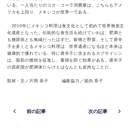
いる。一人当たりのコカ・コーラ消費量は、こちらもアメ
リカを上回り、メキシコが世界一である。
2010年にメキシコ料理は食文化として初めて世界無形文
化遺産となった。伝統的な食生活を続けていれば、肥満と
も糖尿病とも無縁だったはずだ。穀物と野菜、そして唐辛
子を多くとるメキシコ料理は、世界遺産になるほど本来は
健康的で優れている。特に唐辛子に含まれるカプサイシン
は、脂肪の燃焼を促進し、蓄積を防ぐ効果がある。唐辛子
の原産国が肥満体だらけとはなんとも皮肉なことだ。
取材・文／片岡 恭子 編集協力／堀内 章子
前の記事
次の記事