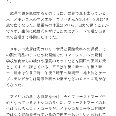
た。
肥満問題を象徴するかのように、世界で最も太っている
人、メキシコ人のマヌエル・ウリベさんが2014年５月に48
歳で亡くなった。最重時の体重は597㎏。自力で動くことが
できず、生前に結婚式を挙げるためにクレーンで運び出さ
れて会場まで移動したそうだ。
メキシコ政府は高カロリー食品と炭酸飲料への課税、そ
の類の商品のテレビや映画館でのコマーシャルへの規制、
学校給食からの糖分や脂質のカットなどを国民の肥満対策
としてすでに講じている。平日は午後２時半～午後７時
半、週末は午前７時～午後７時半の時間帯、地上波とケー
ブルテレビからは清涼飲料水や菓子などのＣＭの４割がな
くなった。
アメリカの悪しき影響を受け、今やファーストフード中
心となっているメキシコの食生活。ファーストフードのお
供はもちろんコカ・コーラだ。メキシコ産コーラは甘味料
ではなく砂糖を使っているので世界一おいしいと言われて