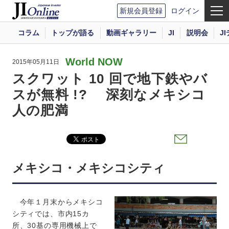
新規会員登録
ログイン
コラム
トップが語る
動画ギャラリー
JI
説明会
J
World NOW
2015年05月11日
スクワット 10 回で地下鉄やバ
スが無料 !? 深刻なメキシコ
人の肥満
メキシコ・メキシコシティ
今年１月末からメキシコ
シティでは、市内15カ
所、30基の専用機械上で