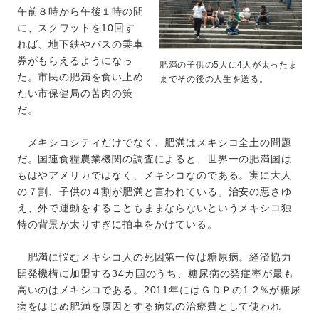
午前８時から午後１時の間
に、スクワットを10回す
れば、地下鉄やバスの乗車
券がもらえるようになっ
肥満の子供の5人に4人が太ったま
た。市民の肥満を食い止め
までその後の人生を送る。
たい市保健局の苦肉の策
だ。
メキシコシティだけでなく、肥満はメキシコ全土の問題
だ。国連食糧農業機関の調査によると、世界一の肥満国は
もはやアメリカではなく、メキシコなのである。実に大人
の７割、子供の４割が肥満と言われている。治安の悪さゆ
え、外で運動をすることもままならないというメキシコ独
特の背景が太りすぎに拍車をかけている。
肥満に悩むメキシコ人の死因第一位は糖尿病。経済協力
開発機構に加盟する34カ国のうち、糖尿病の発症率が最も
高いのはメキシコである。2011年にはＧＤＰの1.2％が糖尿
病をはじめ肥満を原因とする病気の治療費として使われ