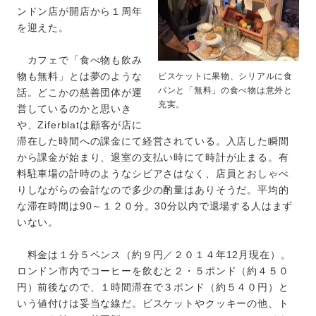
ンドン店が開店から１周年
を迎えた。
カフェで「食べ物も飲み
物も無料」とは夢のような
ビスケットに果物、シリアルに食
パンと「無料」の食べ物は意外と
話。どこかの慈善団体が運
充実。
営しているのかと思いき
や、Ziferblatは顧客が店に
滞在した時間への課金にて経営されている。入店した瞬間
から課金が始まり、退室の支払い時にて時計が止まる。有
料駐車場の計時のようなシビアさはなく、店員とおしゃべ
りしながらの会計なので多少の酌量はありそうだ。平均的
な滞在時間は90～１２０分。30分以内で退場する人はまず
いない。
料金は１分５ペンス（約９円／２０１４年12月現在）。
ロンドン市内でコーヒーを飲むと２・５ポンド（約４５０
円）前後なので、１時間滞在で３ポンド（約５４０円）と
いう値付けは妥当な線だ。ビスケットやクッキーの他、ト