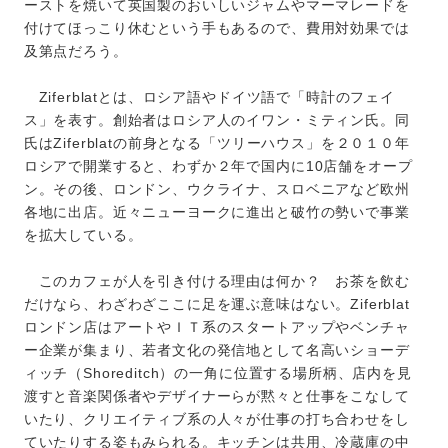
ーストを焼いて英国製のおいしいジャムやマーマレードを
付けてほっこり休むという手もあるので、費用対効果では
及第点だろう。
Ziferblatとは、ロシア語やドイツ語で「時計のフェイ
ス」を表す。創始者はロシア人のイワン・ミティン氏。同
氏はZiferblatの前身となる「ツリーハウス」を２０１０年
ロシアで開業すると、わずか２年で国内に10店舗をオープ
ン。その後、ロンドン、ウクライナ、スロベニアなど欧州
各地に出店。近々ニューヨークに進出と破竹の勢いで事業
を拡大している。
このカフェが人を引き付ける理由は何か？ お茶を飲む
だけなら、わざわざここに足を運ぶ意味はない。Ziferblat
ロンドン店はアートやＩＴ系のスタートアップやベンチャ
ー企業が集まり、若者文化の発信地として名高いショーデ
ィッチ（Shoreditch）の一角に位置する場所柄、店内を見
渡すと音楽関係者やデザイナーらが黙々と仕事をこなして
いたり、クリエイティブ系の人々が仕事の打ち合わせをし
ていたりする姿もみられる。キッチンは共用、冷蔵庫の中