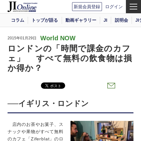
新規会員登録
ログイン
コラム
トップが語る
動画ギャラリー
JI
説明会
J
World NOW
2015年01月29日
ロンドンの「時間で課金のカフ
ェ」 すべて無料の飲食物は損
か得か？
──イギリス・ロンドン
店内のお茶やお菓子、ス
ナックや果物がすべて無料
のカフェ「Ziferblat」のロ