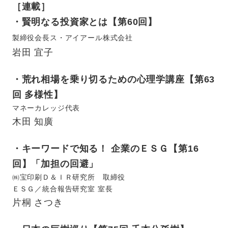
［連載］
・賢明なる投資家とは【第60回】
製締役会長ス・アイアール株式会社
岩田 宜子
・荒れ相場を乗り切るための心理学講座【第63
回 多様性】
マネーカレッジ代表
木田 知廣
・キーワードで知る！ 企業のＥＳＧ【第16
回】「加担の回避」
㈱宝印刷Ｄ＆ＩＲ研究所 取締役
ＥＳＧ／統合報告研究室 室長
片桐 さつき