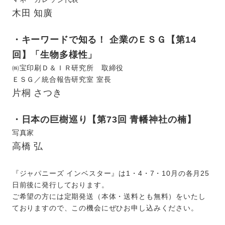
木田 知廣
・キーワードで知る！ 企業のＥＳＧ【第14
回】「生物多様性」
㈱宝印刷Ｄ＆ＩＲ研究所 取締役
ＥＳＧ／統合報告研究室 室長
片桐 さつき
・日本の巨樹巡り【第73回 青幡神社の楠】
写真家
高橋 弘
『ジャパニーズ インベスター』は1・4・7・10月の各月25
日前後に発行しております。
ご希望の方には定期発送（本体・送料とも無料）をいたし
ておりますので、この機会にぜひお申し込みください。