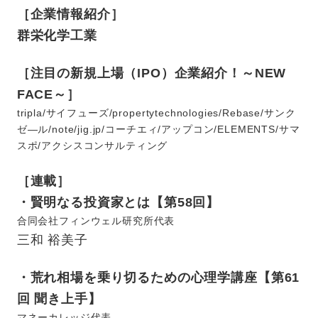
［企業情報紹介］
群栄化学工業
［注目の新規上場（IPO）企業紹介！～NEW
FACE～］
tripla/サイフューズ/propertytechnologies/Rebase/サンク
ゼ―ル/note/jig.jp/コーチエィ/アップコン/ELEMENTS/サマ
スポ/アクシスコンサルティング
［連載］
・賢明なる投資家とは【第58回】
合同会社フィンウェル研究所代表
三和 裕美子
・荒れ相場を乗り切るための心理学講座【第61
回 聞き上手】
マネーカレッジ代表