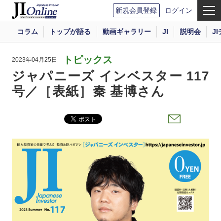
新規会員登録
ログイン
コラム
トップが語る
動画ギャラリー
JI
説明会
J
トピックス
2023年04月25日
ジャパニーズ インベスター 117
号／［表紙］秦 基博さん