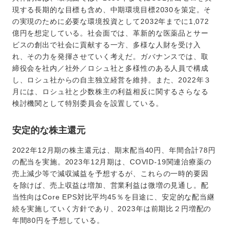
現する長期的な目標も含め、中期環境目標2030を策定。そ
の実現のために必要な環境投資として2032年までに1,072
億円を想定している。社会面では、革新的な医薬品とサー
ビスの創出で社会に貢献する一方、多様な人財を受け入
れ、その力を発揮させていく考えだ。ガバナンスでは、取
締役会を社内／社外／ロシュ社と多様性のある人員で構成
し、ロシュ社からの自主独立経営を維持。また、2022年３
月には、ロシュ社と少数株主の利益相反に関するさらなる
検討機関として特別委員会を設置している。
安定的な株主還元
2022年12月期の株主還元は、期末配当40円、年間合計78円
の配当を実施。2023年12月期は、COVID-19関連治療薬の
売上減少等で減収減益を予想するが、これらの一時的要因
を除けば、売上収益は増加、営業利益は微増の見通し。配
当性向はCore EPS対比平均45％を目途に、安定的な配当継
続を実施していく方針であり、2023年は前期比２円増配の
年間80円を予想している。