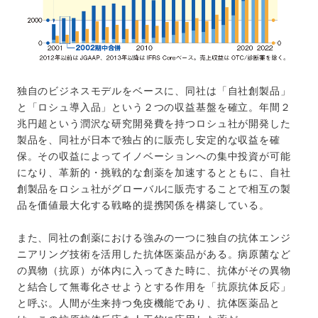
独自のビジネスモデルをベースに、同社は「自社創製品」
と「ロシュ導入品」という２つの収益基盤を確立。年間２
兆円超という潤沢な研究開発費を持つロシュ社が開発した
製品を、同社が日本で独占的に販売し安定的な収益を確
保。その収益によってイノベーションへの集中投資が可能
になり、革新的・挑戦的な創薬を加速するとともに、自社
創製品をロシュ社がグローバルに販売することで相互の製
品を価値最大化する戦略的提携関係を構築している。
また、同社の創薬における強みの一つに独自の抗体エンジ
ニアリング技術を活用した抗体医薬品がある。病原菌など
の異物（抗原）が体内に入ってきた時に、抗体がその異物
と結合して無毒化させようとする作用を「抗原抗体反応」
と呼ぶ。人間が生来持つ免疫機能であり、抗体医薬品と