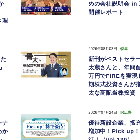
か
めの会社説明会 in
開催レポート
き理
2026年08月03日
特集
のた
新刊がベストセラ
京』
太蔵さんと、年間配
万円でFIREを実現
期株式投資さんが指
太な高配当株投資
2026年07月24日
IR広告
ンナ
優待新設企業、拡
わか
増加中！Pick up
」
待！（vol.130）