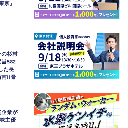
 東京』
ーの杉村
当582
した長
南!!骨
充企業が
！株主優