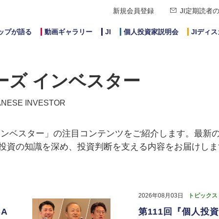
新規会員登録
JI定期読者
ップが語る
動画ギャラリー
JI
個人投資家説明会
JIディ
ーズ インベスター
ANESE INVESTOR
インベスター」の注目コンテンツをご紹介します。最新
、投資の知識を深め、投資判断を支える内容をお届けしま
2026年08月03日
トピックス
A
第111回『個人投