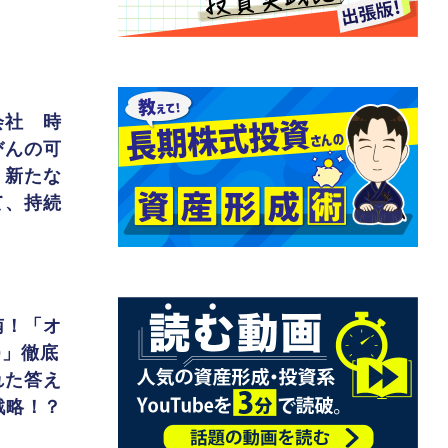
会社 時
びんの可
、新たな
て、持続
南！「オ
00」徹底
れた答え
戦略！？