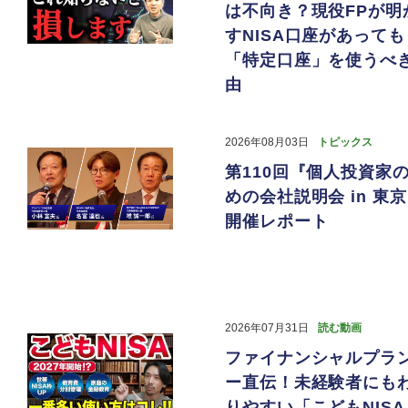
は不向き？現役FPが明
すNISA口座があっても
「特定口座」を使うべ
由
2026年08月03日
トピックス
第110回『個人投資家
めの会社説明会 in 東
開催レポート
2026年07月31日
読む動画
ファイナンシャルプラ
ー直伝！未経験者にも
りやすい「こどもNISA