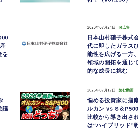
2026年07月24日
IR広告
000
日本山村硝子株式
資産
代に即したガラス
産を
能性を広げる一方
領域の開拓を通じ
的な成長に挑む
2026年07月17日
読む動画
タ
悩める投資家に指
衆議
ルカン vs S＆P5
比較から導き出さ
は“ハイブリッド”