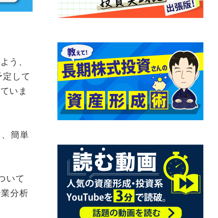
よう、
予定して
していま
し、簡単
ついて
企業分析