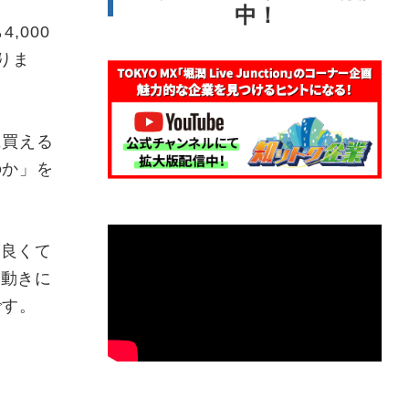
中！
,000
りま
に買える
のか」を
良くて
値動きに
です。