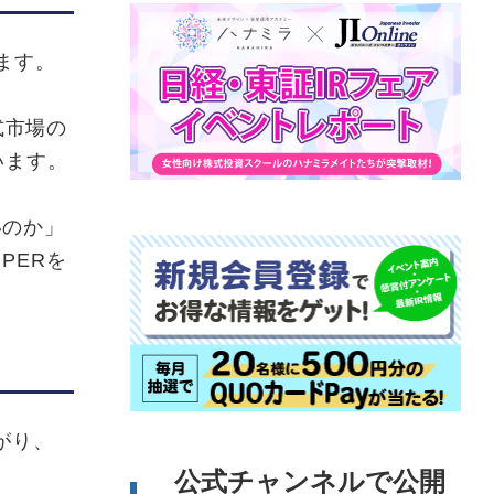
ます。
式市場の
います。
いのか」
PERを
がり、
公式チャンネルで公開