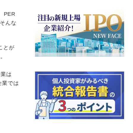
、PER
─そんな
ことが
す。
企業は
企業では
。