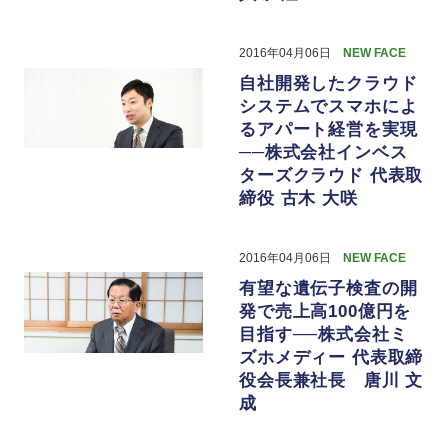
2016年04月06日
NEW FACE
自社開発したクラウド
システムでスマホによ
るアパート経営を実現
──株式会社インベス
ターズクラウド 代表取
締役 古木 大咲
2016年04月06日
NEW FACE
有望な遺伝子検査の開
発で売上高100億円を
目指す──株式会社ミ
ズホメディー 代表取締
役会長兼社長 唐川 文
成