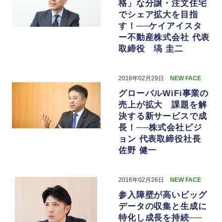
格」な分譲・注文住宅
でシェア拡大を目指
す！──ケイアイスタ
ー不動産株式会社 代表
取締役 塙 圭二
2016年02月29日
NEW FACE
グローバルWiFi事業の
売上が拡大 課題を解
決する新サービスで成
長！──株式会社ビジ
ョン 代表取締役社長
佐野 健一
2016年02月26日
NEW FACE
参入障壁が高いビッグ
データの収集と生成に
特化し成長を持続──