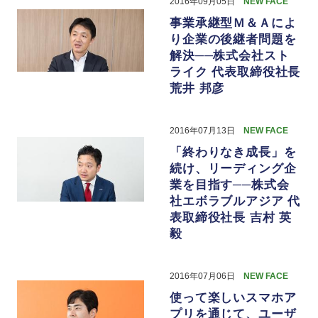
2016年09月05日
NEW FACE
事業承継型Ｍ＆Ａによ
り企業の後継者問題を
解決──株式会社スト
ライク 代表取締役社長
荒井 邦彦
2016年07月13日
NEW FACE
「終わりなき成長」を
続け、リーディング企
業を目指す──株式会
社エボラブルアジア 代
表取締役社長 吉村 英
毅
2016年07月06日
NEW FACE
使って楽しいスマホア
プリを通じて、ユーザ