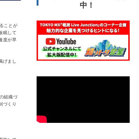
中！
ることが
仮眠して
速度が早
掲げまし
の組織づ
制づくり