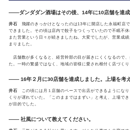
――ダンダダン酒場はその後、14年に10店舗を達
井石
飛躍のきっかけとなったのは13年に開店した永福町店で
できました。その頃は店内で餃子をつくっていたので不眠不休
また営業という日々が続きましたね。大変でしたが、営業成績
まりました。
店舗数が多くなると、経営幹部の目が届きにくくなるので、
た。一時の繁盛ではなく、地域の皆様に愛され根付く店づくり
―― 16年２月に30店舗を達成しました。上場を
井石
この頃には月１店舗のペースで出店ができるようになり、
くりが遅れていた。「このままではまずい」と考え、上場でき
が目的でした。
―― 社風について教えてください。