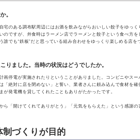
すか。
自宅のある調布駅周辺にはお酒を飲みながらおいしい餃子をゆっく
いのですが、外食時はラーメン店でラーメンと餃子という食べ方を
う誰でも“鉄板”だと思っている組み合わせをゆっくり楽しめる店を
起こりました。当時の状況はどうでしたか。
計画停電が実施されたりということがありました。コンビニやスー
は「絶対に店を閉めない」と誓い、業者さんに頼み込んで食材を確
まが発電機を貸してくれたこともありがたかったです。
から「開けてくれてありがとう」「元気をもらえた」という感謝の
体制づくりが目的