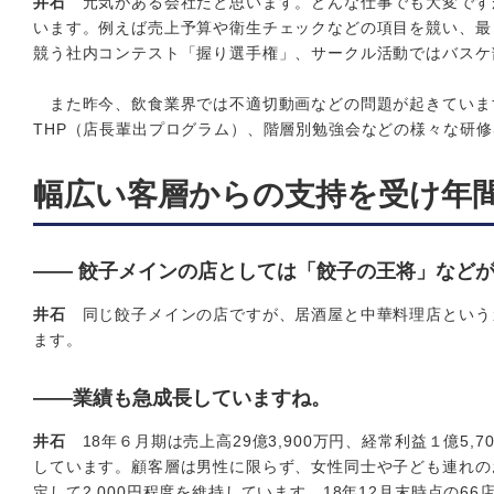
井石
元気がある会社だと思います。どんな仕事でも大変です
います。例えば売上予算や衛生チェックなどの項目を競い、最
競う社内コンテスト「握り選手権」、サークル活動ではバスケ
また昨今、飲食業界では不適切動画などの問題が起きていま
THP（店長輩出プログラム）、階層別勉強会などの様々な研
幅広い客層からの支持を受け年間
―― 餃子メインの店としては「餃子の王将」など
井石
同じ餃子メインの店ですが、居酒屋と中華料理店という
ます。
――業績も急成長していますね。
井石
18年６月期は売上高29億3,900万円、経常利益１億5,7
しています。顧客層は男性に限らず、女性同士や子ども連れの
定して2,000円程度を維持しています。18年12月末時点の6