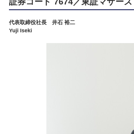
証券コード 7674／東証マザーズ
代表取締役社長 井石 裕二
Yuji Iseki