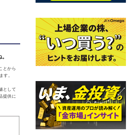
ね。
ことから
ます。
舗として
品提供に