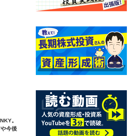
NKY。
方や今後