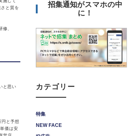
実施して
招集通知がスマホの中
速さと質を
に！
研修、
カテゴリー
いと思い
特集
0万円と予想
NEW FACE
客単価は安
に直営店