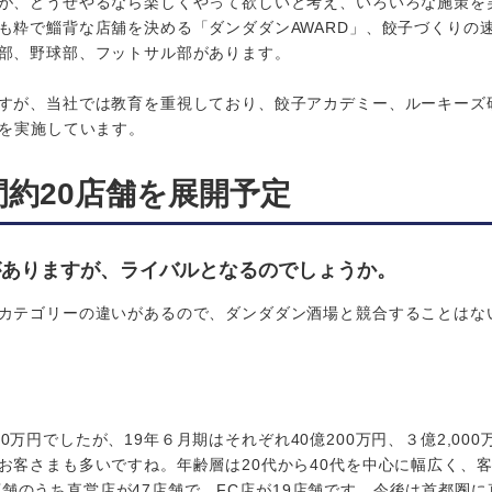
が、どうせやるなら楽しくやって欲しいと考え、いろいろな施策を
も粋で鯔背な店舖を決める「ダンダダンAWARD」、餃子づくりの
部、野球部、フットサル部があります。
すが、当社では教育を重視しており、餃子アカデミー、ルーキーズ
修を実施しています。
約20店舗を展開予定
がありますが、ライバルとなるのでしょうか。
カテゴリーの違いがあるので、ダンダダン酒場と競合することはな
00万円でしたが、19年６月期はそれぞれ40億200万円、３億2,00
お客さまも多いですね。年齢層は20代から40代を中心に幅広く、
6店舗のうち直営店が47店舗で、FC店が19店舗です。今後は首都圏