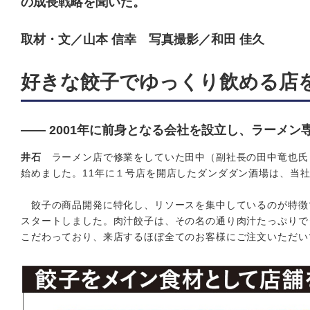
の成長戦略を聞いた。
取材・文／山本 信幸 写真撮影／和田 佳久
好きな餃子でゆっくり飲める店
―― 2001年に前身となる会社を設立し、ラーメ
井石
ラーメン店で修業をしていた田中（副社長の田中竜也氏
始めました。11年に１号店を開店したダンダダン酒場は、当
餃子の商品開発に特化し、リソースを集中しているのが特徴
スタートしました。肉汁餃子は、その名の通り肉汁たっぷりで
こだわっており、来店するほぼ全てのお客様にご注文いただい