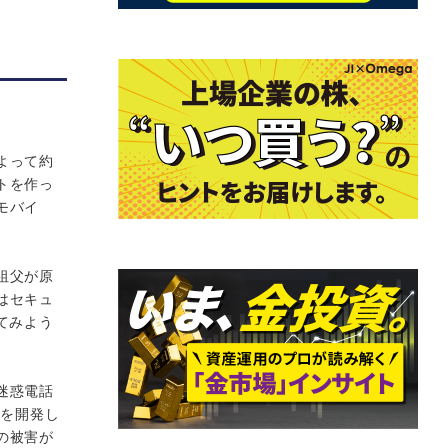
よって約
トを作っ
モバイ
祖父が原
はセキュ
てみよう
迷惑電話
品を開発し
の被害が