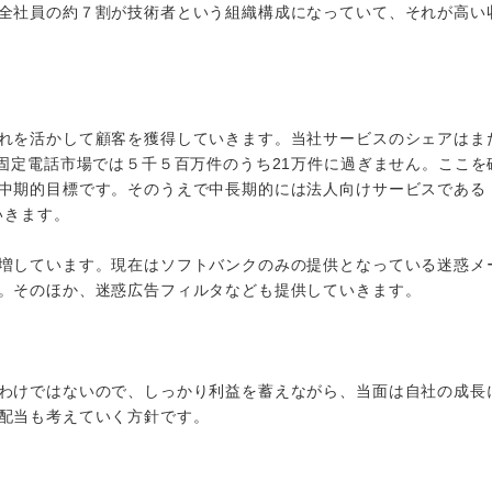
全社員の約７割が技術者という組織構成になっていて、それが高い
れを活かして顧客を獲得していきます。当社サービスのシェアはま
固定電話市場では５千５百万件のうち21万件に過ぎません。ここを
中期的目標です。そのうえで中長期的には法人向けサービスである
いきます。
増しています。現在はソフトバンクのみの提供となっている迷惑メ
。そのほか、迷惑広告フィルタなども提供していきます。
わけではないので、しっかり利益を蓄えながら、当面は自社の成長
配当も考えていく方針です。