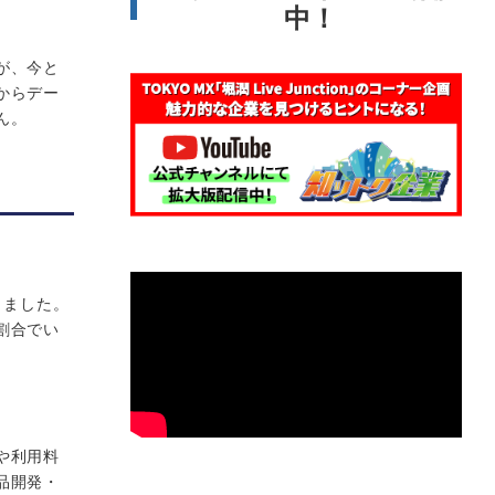
中！
が、今と
からデー
ん。
しました。
割合でい
や利用料
品開発・