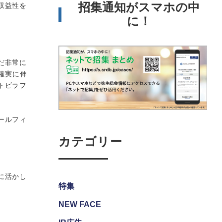
招集通知がスマホの中
収益性を
に！
だ非常に
確実に伸
トビラフ
ールフィ
カテゴリー
に活かし
特集
NEW FACE