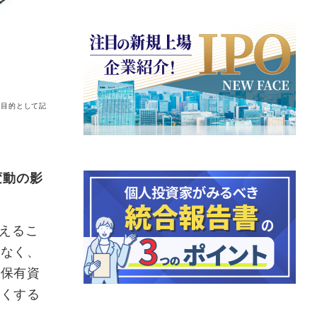
示目的として記
変動の影
えるこ
もなく、
で保有資
よくする