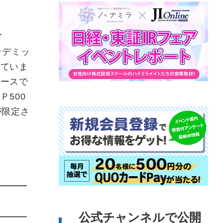
す
ンデミッ
れていま
ベースで
500
が限定さ
公式チャンネルで公開