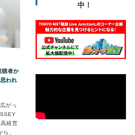
中！
視聴者か
と思われ
が広がっ
SEY
最高経営
から、