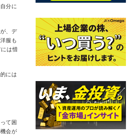
「自分に
すが、デ
る洋服も
アには惜
目的には
なって困
た機会が