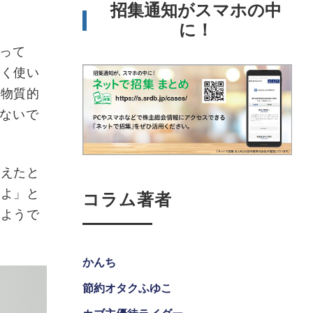
招集通知がスマホの中
に！
あって
なく使い
る物質的
はないで
伝えたと
るよ」と
コラム著者
るようで
かんち
節約オタクふゆこ