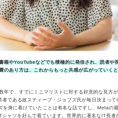
籍やYouTubeなどでも積極的に発信され、読者や
費のあり方は、これからもっと共感が広がっていく
数年で、すでにミニマリストに対する好意的な見方
業者である故スティーブ・ジョブズ氏が毎日決まってIS
ジーンズを身に着けていたことは有名な話ですし、Metaの
Tシャツを好んで着ています。世界的に著名なIT長者