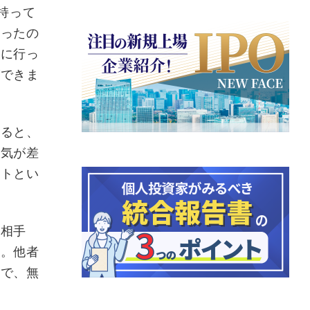
持って
だったの
チに行っ
ができま
すると、
嫌気が差
ストとい
う相手
ね。他者
とで、無