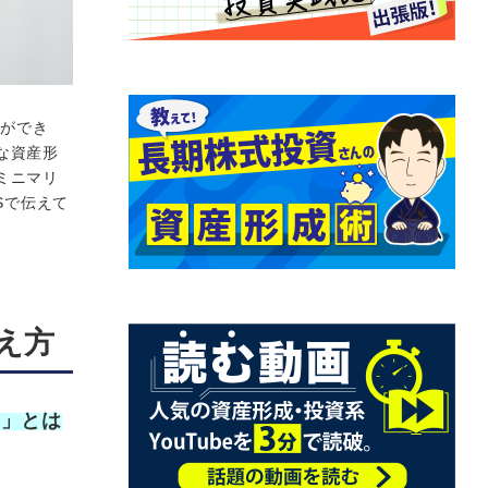
とができ
な資産形
ミニマリ
Sで伝えて
え方
家」とは