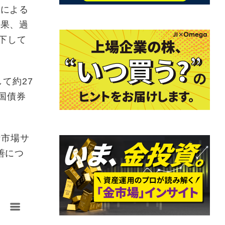
トによる
結果、過
下して
て約27
米国債券
な市場サ
善につ