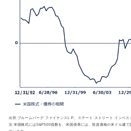
出所:ブルームバーグ·ファイナンスL.P.、ステート·ストリート·インベストメ
注:米国株式にはS&P500指数を、米国債券には、投資適格の米ドル