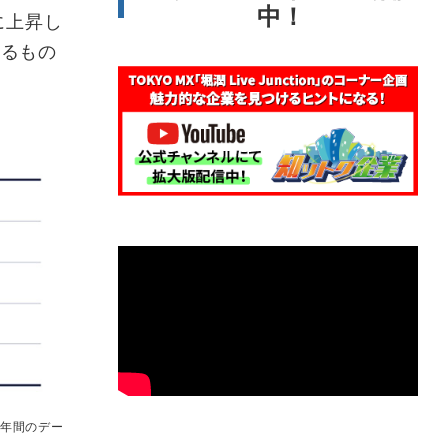
中！
に上昇し
よるもの
0年間のデー