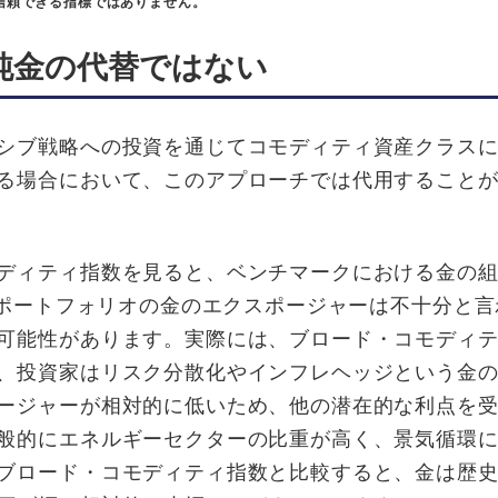
信頼できる指標ではありません。
純金の代替ではない
シブ戦略への投資を通じてコモディティ資産クラス
る場合において、このアプローチでは代⽤すること
ディティ指数を⾒ると、ベンチマークにおける⾦の
ポートフォリオの⾦のエクスポージャーは不⼗分と⾔
可能性があります。実際には、ブロード・コモディ
、投資家はリスク分散化やインフレヘッジという⾦
ージャーが相対的に低いため、他の潜在的な利点を
般的にエネルギーセクターの比重が高く、景気循環
ブロード・コモディティ指数と⽐較すると、⾦は歴