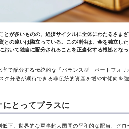
ことが多いものの、経済サイクルに全体にわたるさまざ
貨との違いは際立っている。この特性は、金を独立した
において独自に配分されることを正当化する根拠となっ
の⽐率で配分する伝統的な「バランス型」ポートフォリ
スク分散が期待できる⾮伝統的資産を増やす傾向を
オにとってプラスに
に金利低下、世界的な軍事超大国間の平和的な配当、グロ