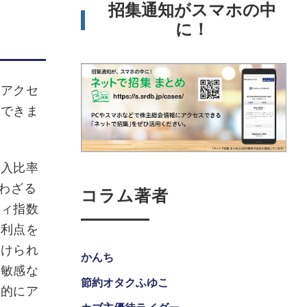
招集通知がスマホの中
に！
にアクセ
ができま
組⼊⽐率
わざる
コラム著者
ティ指数
の利点を
受けられ
かんち
に敏感な
節約オタクふゆこ
史的にア