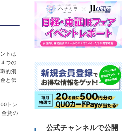
メントは
の４つの
循環的消
、金と伝
00トン
・金貨の
公式チャンネルで公開