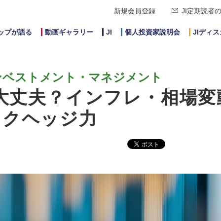
新規会員登録
JI定期読者
ップが語る
動画ギャラリー
JI
個人投資家説明会
JIディ
ンベストメント・マネジメント
で大丈夫？インフレ・相場変
スクヘッジ力