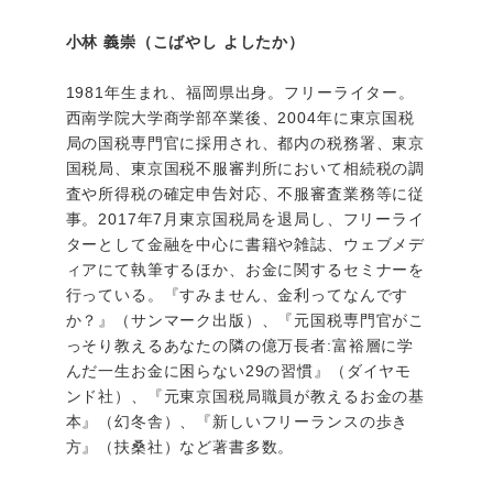
小林 義崇（こばやし よしたか）
1981年生まれ、福岡県出身。フリーライター。
西南学院大学商学部卒業後、2004年に東京国税
局の国税専門官に採用され、都内の税務署、東京
国税局、東京国税不服審判所において相続税の調
査や所得税の確定申告対応、不服審査業務等に従
事。2017年7月東京国税局を退局し、フリーライ
ターとして金融を中心に書籍や雑誌、ウェブメデ
ィアにて執筆するほか、お金に関するセミナーを
行っている。『すみません、金利ってなんです
か？』（サンマーク出版）、『元国税専門官がこ
っそり教えるあなたの隣の億万長者:富裕層に学
んだ一生お金に困らない29の習慣』（ダイヤモ
ンド社）、『元東京国税局職員が教えるお金の基
本』（幻冬舎）、『新しいフリーランスの歩き
方』（扶桑社）など著書多数。