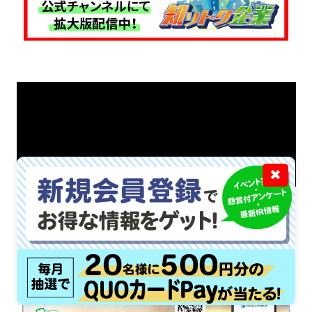
✖
招集通知がスマホの中に！