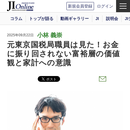
新規会員登録
ログイン
コラム
トップが語る
動画ギャラリー
JI
説明会
J
小林 義崇
2025年09月22日
元東京国税局職員は見た！お金
に振り回されない富裕層の価値
観と家計への意識