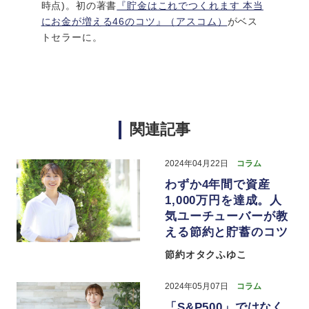
時点)。初の著書
『貯金はこれでつくれます 本当
にお金が増える46のコツ』（アスコム）
がベス
トセラーに。
関連記事
2024年04月22日
コラム
わずか4年間で資産
1,000万円を達成。人
気ユーチューバーが教
える節約と貯蓄のコツ
節約オタクふゆこ
2024年05月07日
コラム
「S&P500」ではなく