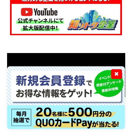
✖
招集通知がスマホの中に！