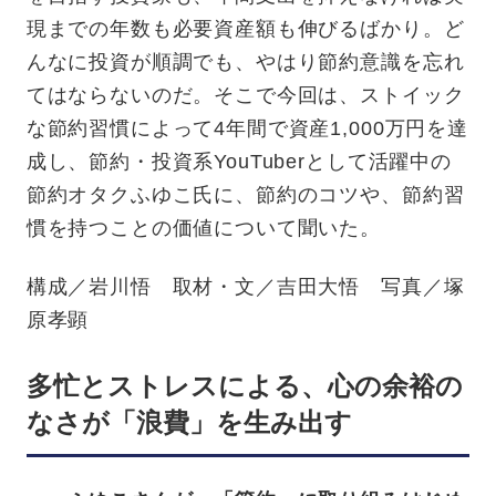
現までの年数も必要資産額も伸びるばかり。ど
んなに投資が順調でも、やはり節約意識を忘れ
てはならないのだ。そこで今回は、ストイック
な節約習慣によって4年間で資産1,000万円を達
成し、節約・投資系YouTuberとして活躍中の
節約オタクふゆこ氏に、節約のコツや、節約習
慣を持つことの価値について聞いた。
構成／岩川悟 取材・文／吉田大悟 写真／塚
原孝顕
多忙とストレスによる、心の余裕の
なさが「浪費」を生み出す