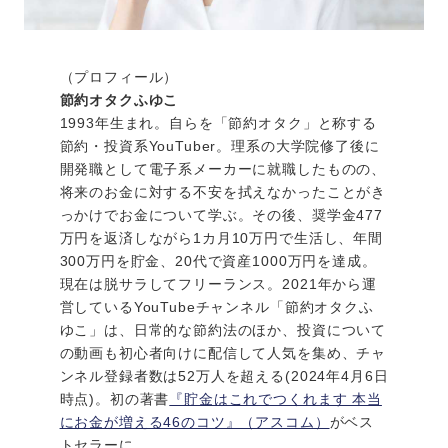
（プロフィール）
節約オタクふゆこ
1993年生まれ。自らを「節約オタク」と称する
節約・投資系YouTuber。理系の大学院修了後に
開発職として電子系メーカーに就職したものの、
将来のお金に対する不安を拭えなかったことがき
っかけでお金について学ぶ。その後、奨学金477
万円を返済しながら1カ月10万円で生活し、年間
300万円を貯金、20代で資産1000万円を達成。
現在は脱サラしてフリーランス。2021年から運
営しているYouTubeチャンネル「節約オタクふ
ゆこ」は、日常的な節約法のほか、投資について
の動画も初心者向けに配信して人気を集め、チャ
ンネル登録者数は52万人を超える(2024年4月6日
時点)。初の著書
『貯金はこれでつくれます 本当
にお金が増える46のコツ』（アスコム）
がベス
トセラーに。