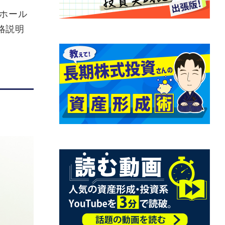
ホール
略説明