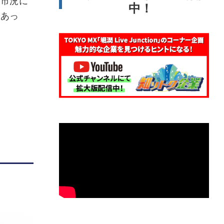
。市況に
中！
であっ