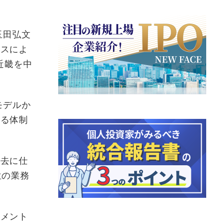
玉田弘文
イスによ
近畿を中
モデルか
する体制
去に仕
位の業務
メント