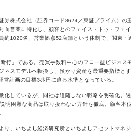
券株式会社（証券コード8624／東証プライム）の
対面営業に特化し、顧客とのフェイス・トゥ・フェ
約1020名、営業拠点52店舗という体制で、関東・
の断行」である。売買手数料中心のフロー型ビジネス
ジネスモデルへ転換し、預かり資産を最重要指標と
期経営計画の目標3兆円に迫る水準となっている。
激化しているが、同社は追随しない戦略を明確化。過
で説明困難な商品は取り扱わない方針を徹底。顧客本
。
より、いちよし経済研究所といちよしアセットマネジ