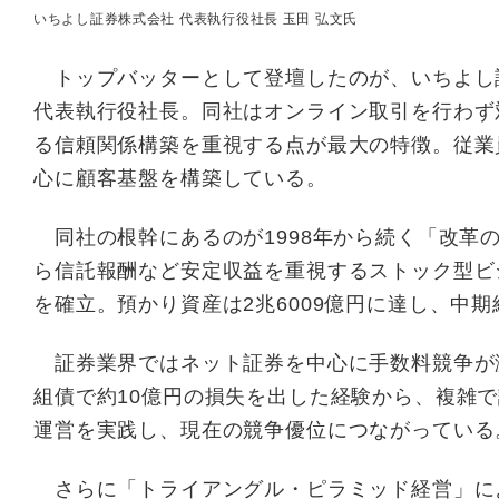
いちよし証券株式会社 代表執行役社長 玉田 弘文氏
トップバッターとして登壇したのが、いちよし証
代表執行役社長。同社はオンライン取引を行わず
る信頼関係構築を重視する点が最大の特徴。従業員
心に顧客基盤を構築している。
同社の根幹にあるのが1998年から続く「改革
ら信託報酬など安定収益を重視するストック型ビ
を確立。預かり資産は2兆6009億円に達し、中
証券業界ではネット証券を中心に手数料競争が
組債で約10億円の損失を出した経験から、複雑
運営を実践し、現在の競争優位につながっている
さらに「トライアングル・ピラミッド経営」に