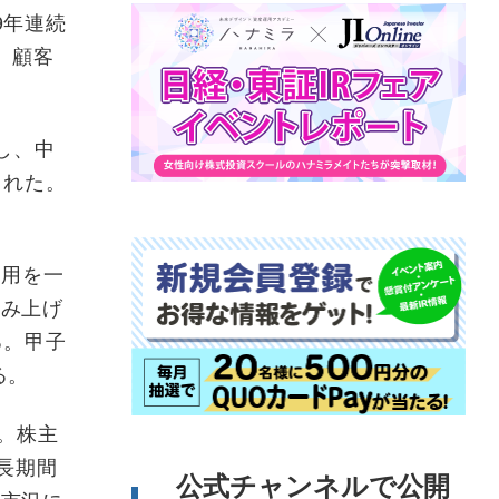
9年連続
、顧客
し、中
された。
採用を一
積み上げ
る。甲子
る。
。株主
長期間
公式チャンネルで公開