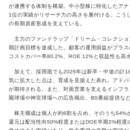
が連携する体制を構築。中小型株に特化したアナ
1位の実績がリサーチ力の高さを裏付ける。こう
の長期資産形成を支えている。
主力のファンドラップ「ドリーム・コレクション」
期計画目標を達成した。顧客の運用損益がプラス
コストカバー率80.2%、ROE 12%と収益性
加えて、採用面でも2025年は新卒・中途の計1
気に拡大した点は、育成を見据えた表れ。アドバ
が期待される。また、対面営業を支えるインフラ
園球場や神宮球場への広告掲出、BS番組提供な
株主構成は個人が約6割を占め、そのうち54%
還元は配当性向50%程度またはDOE半期2%程