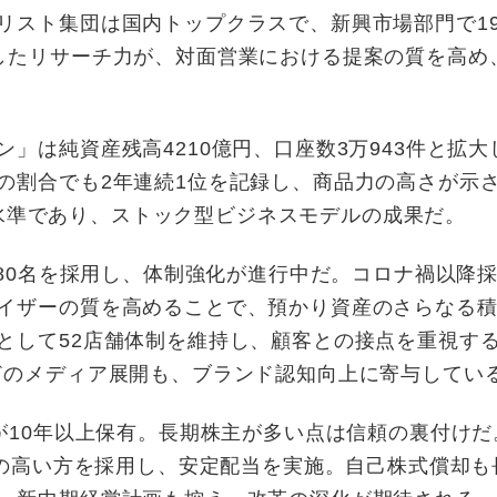
リスト集団は国内トップクラスで、新興市場部門で1
したリサーチ力が、対面営業における提案の質を高め
は純資産残高4210億円、口座数3万943件と拡大
の割合でも2年連続1位を記録し、商品力の高さが示
も高水準であり、ストック型ビジネスモデルの成果だ。
80名を採用し、体制強化が進行中だ。コロナ禍以降
イザーの質を高めることで、預かり資産のさらなる
として52店舗体制を維持し、顧客との接点を重視す
どのメディア展開も、ブランド認知向上に寄与してい
が10年以上保有。長期株主が多い点は信頼の裏付けだ
度の高い方を採用し、安定配当を実施。自己株式償却も