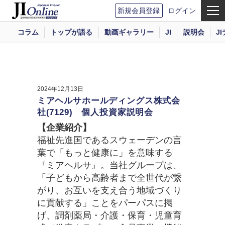
新規会員登録
ログイン
コラム
トップが語る
動画ギャラリー
JI
説明会
J
2024年12月13日
ミアヘルサホールディングス株式会
社(7129) 個人投資家説明会
【企業紹介】
福祉先進国であるスウェーデンの言
葉で「もっと健康に」を意味する
『ミアヘルサ』。当社グループは、
「子どもから高齢者まで全世代が繋
がり、お互いを支え合う地域づくり
に貢献する」ことをパーパスに掲
げ、調剤薬局・介護・保育・児童育