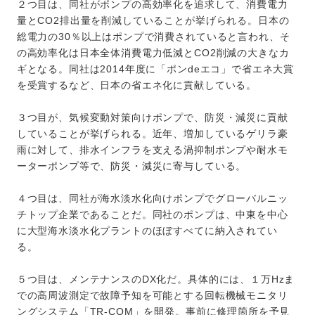
２つ目は、同社がポンプの高効率化を追求して、消費電力
量とCO2排出量を削減していることが挙げられる。日本の
総電力の30％以上はポンプで消費されていると言われ、そ
の高効率化は日本全体消費電力低減とCO2削減の大きなカ
ギとなる。同社は2014年度に「ポンdeエコ」で省エネ大賞
を受賞するなど、日本の省エネ化に貢献している。
３つ目が、気候変動対策向けポンプで、防災・減災に貢献
していることが挙げられる。近年、増加しているゲリラ豪
雨に対して、排水インフラを支える渦抑制ポンプや耐水モ
ーターポンプ等で、防災・減災に寄与している。
４つ目は、同社が海水淡水化向けポンプでグローバルニッ
チトップ企業であることだ。同社のポンプは、中東を中心
に大型海水淡水化プラントのほぼすべてに納入されてい
る。
５つ目は、メンテナンスのDX化だ。具体的には、１万Hzま
での高周波測定で故障予知を可能とする回転機械モニタリ
ングシステム「TR-COM」を開発。事前に修理箇所を予見