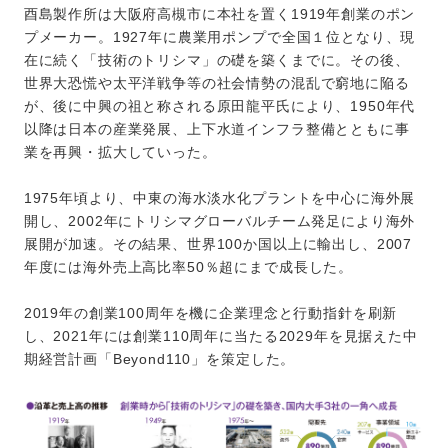
酉島製作所は大阪府高槻市に本社を置く1919年創業のポン
プメーカー。1927年に農業用ポンプで全国１位となり、現
在に続く「技術のトリシマ」の礎を築くまでに。その後、
世界大恐慌や太平洋戦争等の社会情勢の混乱で窮地に陥る
が、後に中興の祖と称される原田龍平氏により、1950年代
以降は日本の産業発展、上下水道インフラ整備とともに事
業を再興・拡大していった。
1975年頃より、中東の海水淡水化プラントを中心に海外展
開し、2002年にトリシマグローバルチーム発足により海外
展開が加速。その結果、世界100か国以上に輸出し、2007
年度には海外売上高比率50％超にまで成長した。
2019年の創業100周年を機に企業理念と行動指針を刷新
し、2021年には創業110周年に当たる2029年を見据えた中
期経営計画「Beyond110」を策定した。