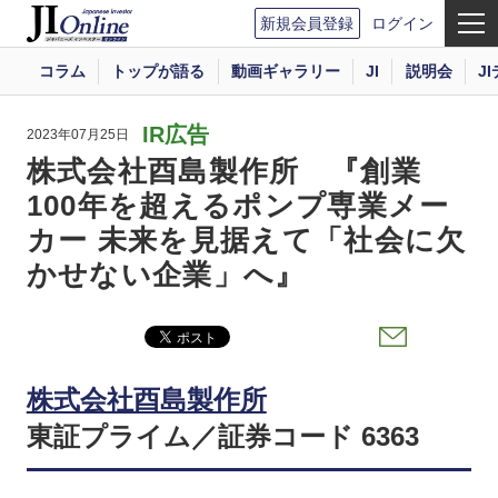
新規会員登録
ログイン
コラム
トップが語る
動画ギャラリー
JI
説明会
J
IR広告
2023年07月25日
株式会社酉島製作所 『創業
100年を超えるポンプ専業メー
カー 未来を見据えて「社会に欠
かせない企業」へ』
株式会社酉島製作所
東証プライム／証券コード 6363