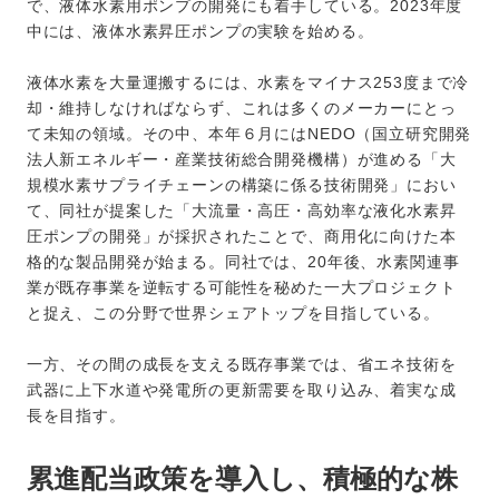
で、液体水素用ポンプの開発にも着手している。2023年度
中には、液体水素昇圧ポンプの実験を始める。
液体水素を大量運搬するには、水素をマイナス253度まで冷
却・維持しなければならず、これは多くのメーカーにとっ
て未知の領域。その中、本年６月にはNEDO（国立研究開発
法人新エネルギー・産業技術総合開発機構）が進める「大
規模水素サプライチェーンの構築に係る技術開発」におい
て、同社が提案した「大流量・高圧・高効率な液化水素昇
圧ポンプの開発」が採択されたことで、商用化に向けた本
格的な製品開発が始まる。同社では、20年後、水素関連事
業が既存事業を逆転する可能性を秘めた一大プロジェクト
と捉え、この分野で世界シェアトップを目指している。
一方、その間の成長を支える既存事業では、省エネ技術を
武器に上下水道や発電所の更新需要を取り込み、着実な成
長を目指す。
累進配当政策を導入し、積極的な株