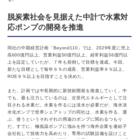
脱炭素社会を見据えた中計で水素対
応ポンプの開発を推進
同社の中期経営計画「Beyond110」では、2029年度に売上
高600億円以上、営業利益50億円以上、経常利益56億円以
上を設定していたが、７年も前倒しで目標を達成。今回、
新たな目標として毎年６％の成長、営業利益率９％以上、
ROE９％以上を目指すことを決めた。
また、計画では中長期的に新技術開発を推進していく。中
でも、最も注力しているのは、次世代エネルギーとして注
目される水素だ。水素を作るには淡水が必要だが、海水淡
水化ポンプで世界シェアトップの同社は、水素を作る、運
ぶ、使うというそれぞれの用途のポンプに関わるつもり
だ。すでに、極低温ポンプに強みを持つ海外企業を連結子
会社化して技術力を高めたり、専用の試験設備を設けこと