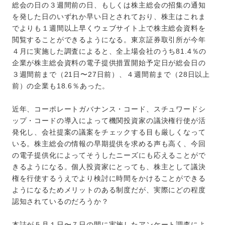
総会の日の３週間前の日、もしくは株主総会の招集の通知
を発した日のいずれか早い日とされており、株主はこれま
でよりも１週間以上早くウェブサイト上で株主総会資料を
閲覧することができるようになる。東京証券取引所が今年
４月に実施した調査によると、全上場会社のうち81.4％の
企業が株主総会資料の電子提供措置開始予定日が総会日の
３週間前まで（21日〜27日前）、４週間前まで（28日以上
前）の企業も18.6％あった。
近年、コーポレートガバナンス・コード、スチュワードシ
ップ・コードの導入によって機関投資家の議決権行使が活
発化し、会社提案の議案をチェックする目も厳しくなって
いる。株主総会の情報の早期提供を求める声も高く、今回
の電子提供化によってそうしたニーズにも応えることがで
きるようになる。個人投資家にとっても、株主として議決
権を行使するうえでより検討に時間をかけることができる
ようになるためメリットのある制度だが、実際にどの程度
認知されているのだろうか？
本誌が５月１日〜７日の間に実施したアンケート調査によ