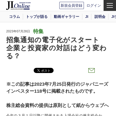
新規会員登録
ログイン
コラム
トップが語る
動画ギャラリー
JI
説明会
J
特集
2023年07月28日
招集通知の電子化がスタート
企業と投資家の対話はどう変わ
る？
※この記事は2023年7月25日発行のジャパニーズ
インベスター118号に掲載されたものです。
株主総会資料の提供は原則として紙からウェブへ
今年の３月１日以降に開催される上場会社の株主総会か