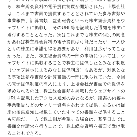
ら、株主総会資料の電子提供制度が開始された。上場会社
は、これまで書面で提供することとされていた参考書類や
事業報告、計算書類、監査報告といった株主総会資料をウ
ェブサイトに掲載し、そのURL等を記載した通知を株主に
送付することとなった。実はこれまでも株主の個別の同意
があれば株主総会資料の電子提供は可能だったが、一人ひ
とりの株主に承諾を得る必要があり、利用は広がってこな
かった。また、株主総会資料の一部の事項については、ウ
ェブサイトに掲載することで株主に提供したとみなす制度
（ウェブ開示によるみなし提供制度）もあるが、対象とな
る事項は参考書類や計算書類の一部に限られていた。今回
の電子提供制度の導入により、上場会社が書面での提供を
求められるのは、株主総会書類を掲載したウェブサイトの
URLを記載したアクセス通知のみとなるが、議案の内容や
事業報告などのサマリー資料をあわせて提供、あるいは従
来の招集通知に掲載していたすべての書類を提供すること
も可能だ。一方で株主側が希望する場合は、基準日までに
書面交付請求を行うことで、株主総会資料を書面で受け取
ることもできる。