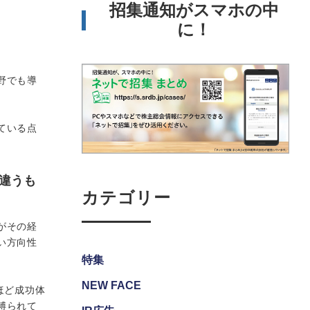
招集通知がスマホの中
に！
野でも導
ている点
違うも
カテゴリー
がその経
い方向性
特集
NEW FACE
ほど成功体
縛られて