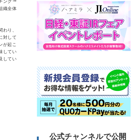
チング™
組織全体
関わり、
に対して
ンが起こ
味してい
及してい
公式チャンネルで公開