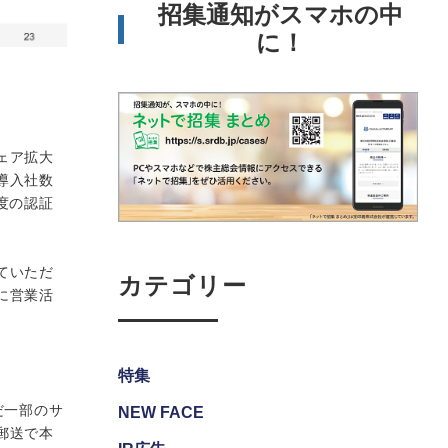
招集通知がスマホの中
に！
ェア拡大
導入社数
度の認証
ていただ
カテゴリー
に営業活
特集
だ一部のサ
NEW FACE
郵送で本