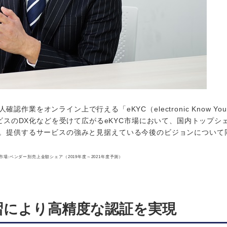
をオンライン上で行える「eKYC（electronic Know You
ビスのDX化などを受けて広がるeKYC市場において、国内トップシェア
NTSだ。提供するサービスの強みと見据えている今後のビジョンについ
KYC市場:ベンダー別売上金額シェア（2019年度～2021年度予測）
習により高精度な認証を実現