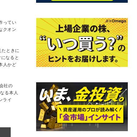
作ってい
なクオン
見たときに
マになると
本人かど
会社の
となる本人
ンライ