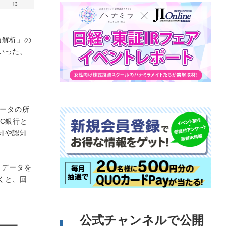
買解析」の
いった、
データの所
C銀行と
知や認知
、データを
くと、回
公式チャンネルで公開