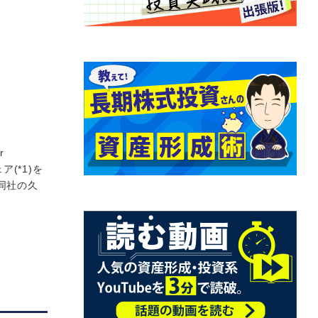
r
(*1)を
て同社の久