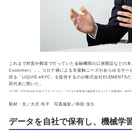
これまで対面や郵送で行っていた金融機関の口座開設などの本人確認作業
Customer）」。コロナ禍による非接触ニーズやあらゆるサー
誇る「LIQUID eKYC」を提供するのが株式会社ELEME
田代表に聞いた。
※1 ITR「ITR Market View:アイデンティティ・アクセス管理/個人認証型セキュリティ市場2022」e
取材・文／大沢 玲子 写真撮影／和田 佳久
データを自社で保有し、機械学