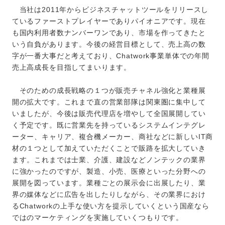
当社は2011年からビジネスチャットツールをリリースし
ているファーストプレイヤーでありパイオニアです。現在
も国内利用者数ナンバーワンであり、市場を作ってきたと
いう自負があります。今後の経営目標として、売上高の数
字が一番大事だと考えており、Chatwork事業単体での年間
売上高成長を目指してまいります。
そのための成長戦略の１つが販売チャネル強化と業種展
開の拡大です。これまで直の営業部隊は関東圏に集中して
いましたが、今後は販売代理店を増やして全国展開してい
く予定です。既に営業先を持っているシステムインテグレ
ーター、キャリア、複合機メーカー、商社などに新しいIT商
材の１つとして加えていただくことで販路を拡大していき
ます。これまでは士業、介護、建設などノンテックの業界
に強かったのですが、製造、小売、医療といった分野への
展開を図っています。業種ごとの展示会に出展したり、業
界の媒体などに広告を出したりしながら、その業界におけ
るChatworkの上手な使い方を提示していくという国産なら
ではのマーケティングを実施していくつもりです。