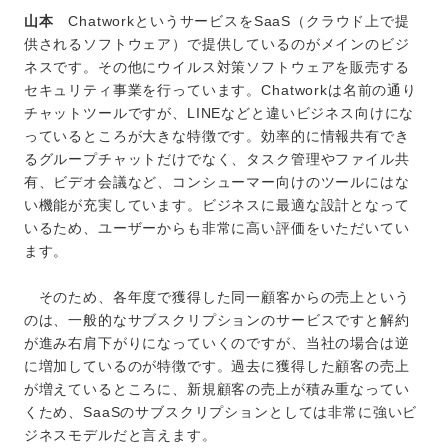
山本
ChatworkというサービスをSaaS（クラウド上で提
供されるソフトウェア）で提供しているのがメインのビジ
ネスです。その他にウイルス対策ソフトウェアを販売する
セキュリティ事業を行っています。Chatworkは名前の通り
チャットツールですが、LINEなどと違いビジネス向けにな
っているところが大きな特徴です。効率的に情報共有でき
るグループチャットだけでなく、タスク管理やファイル共
有、ビデオ会議など、コンシューマー向けのツールにはな
い機能が充実しています。ビジネスに最適な設計となって
いるため、ユーザーからも非常に高い評価をいただいてい
ます。
そのため、各年度で獲得した同一顧客からの売上という
のは、一般的なサブスクリプションのサービスですと解約
が進み右肩下がりになっていくのですが、当社の場合は逆
に増加しているのが特徴です。過去に獲得した顧客の売上
が増えているところに、新規顧客の売上が積み重なってい
くため、SaaSのサブスクリプションとしては非常に強いビ
ジネスモデルだと言えます。