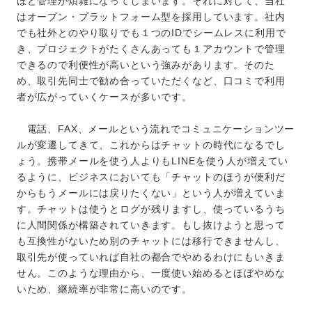
ほど管理が煩雑になってしまいます。それに対して、当社
はオープン・プラットフォーム型を採用しています。社内
でも社外とのやり取りでも１つのIDでシームレスに利用で
き、プロジェクトがたくさんあっても１アカウントで管理
できるので利便性が高いという強みがあります。そのた
め、取引先同士で勧め合っていただくなど、口コミで利用
者が広がっていくケースが多いです。
電話、FAX、メールという流れでコミュニケーションツー
ルが変遷してきて、これからはチャットの時代になるでし
ょう。携帯メールを使う人よりもLINEを使う人が増えてい
るように、ビジネスにおいても「チャットのほうが便利だ
からもうメールには戻りたくない」という人が増えていま
す。チャットは使うとログが残りますし、使っているうち
に人間関係が構築されていきます。もし抜けようと思って
も互換性がないため別のチャットには移行できませんし、
取引先が使っていれば自社の都合でやめるわけにもいきま
せん。このような理由から、一度使い始めるとほぼやめな
いため、継続率が非常に高いのです。