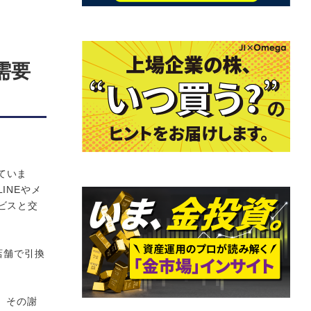
需要
ていま
INEやメ
ビスと交
店舗で引換
際、その謝