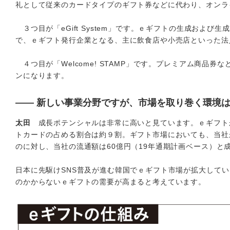
礼として従来のカードタイプのギフト券などに代わり、オンラ
３つ目が「eGift System」です。ｅギフトの生成およ
で、ｅギフト発行企業となる、主に飲食店や小売店といった法
４つ目が「Welcome! STAMP」です。プレミアム商品
ンになります。
―― 新しい事業分野ですが、市場を取り巻く環境
太田
成長ポテンシャルは非常に高いと見ています。ｅギフトが
トカードの占める割合は約９割。ギフト市場においても、当社
のに対し、当社の流通額は60億円（19年通期計画ベース）と
日本に先駆けSNS普及が進む韓国でｅギフト市場が拡大して
のかからないｅギフトの需要が高まると考えています。