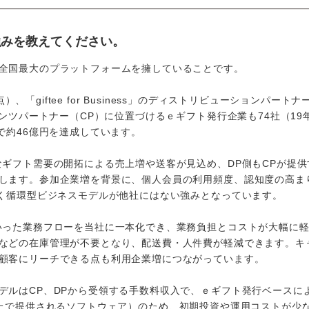
強みを教えてください。
全国最大のプラットフォームを擁していることです。
、「giftee for Business」のディストリビューションパートナ
ンツパートナー（CP）に位置づけるｅギフト発行企業も74社（19
で約46億円を達成しています。
ギフト需要の開拓による売上増や送客が見込め、DP側もCPが提供
します。参加企業増を背景に、個人会員の利用頻度、認知度の高ま
いく循環型ビジネスモデルが他社にはない強みとなっています。
った業務フローを当社に一本化でき、業務負担とコストが大幅に軽
などの在庫管理が不要となり、配送費・人件費が軽減できます。キ
顧客にリーチできる点も利用企業増につながっています。
ルはCP、DPから受領する手数料収入で、ｅギフト発行ベースに
クラウド上で提供されるソフトウェア）のため、初期投資や運用コストが少