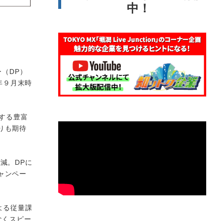
中！
ー（DP）
年９月末時
する豊富
りも期待
減。DPに
ャンペー
よる従量課
なくスピー