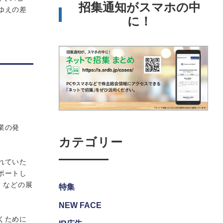
招集通知がスマホの中
ゆえの差
に！
業の発
カテゴリー
れていた
ポートし
」などの展
特集
NEW FACE
くために