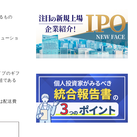
するもの
リューショ
イプのギフ
超である
は配送費