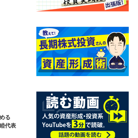
める
睦代表