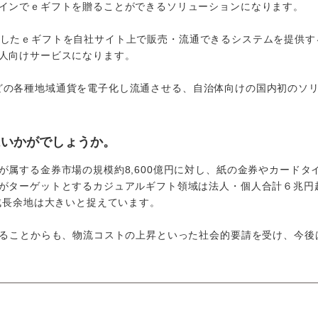
インでｅギフトを贈ることができるソリューションになります。
び生成したｅギフトを自社サイト上で販売・流通できるシステムを提供
人向けサービスになります。
券などの各種地域通貨を電子化し流通させる、自治体向けの国内初のソ
はいかがでしょうか。
属する金券市場の規模約8,600億円に対し、紙の金券やカードタ
がターゲットとするカジュアルギフト領域は法人・個人合計６兆円
成長余地は大きいと捉えています。
いることからも、物流コストの上昇といった社会的要請を受け、今後