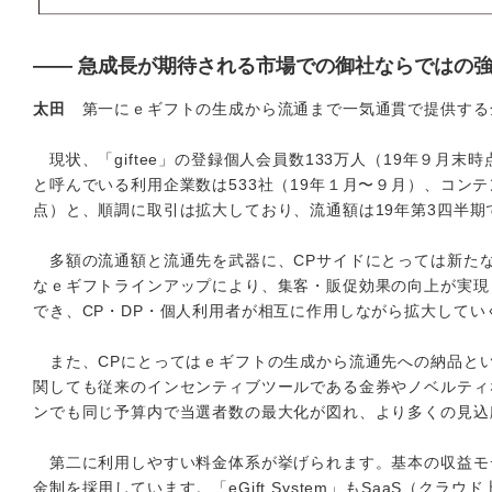
―― 急成長が期待される市場での御社ならではの
太田
第一にｅギフトの生成から流通まで一気通貫で提供する
現状、「giftee」の登録個人会員数133万人（19年９月末時点）
と呼んでいる利用企業数は533社（19年１月〜９月）、コンテ
点）と、順調に取引は拡大しており、流通額は19年第3四半期
多額の流通額と流通先を武器に、CPサイドにとっては新たな
なｅギフトラインアップにより、集客・販促効果の向上が実現
でき、CP・DP・個人利用者が相互に作用しながら拡大して
また、CPにとってはｅギフトの生成から流通先への納品とい
関しても従来のインセンティブツールである金券やノベルティ
ンでも同じ予算内で当選者数の最大化が図れ、より多くの見込
第二に利用しやすい料金体系が挙げられます。基本の収益モデ
金制を採用しています。「eGift System」もSaaS（