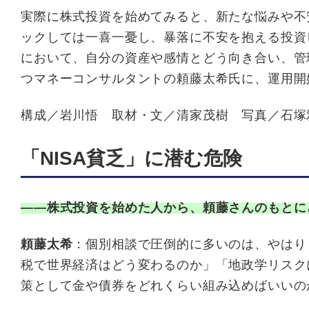
実際に株式投資を始めてみると、新たな悩みや不
ックしては一喜一憂し、暴落に不安を抱える投資
において、自分の資産や感情とどう向き合い、管
つマネーコンサルタントの頼藤太希氏に、運用開
構成／岩川悟 取材・文／清家茂樹 写真／石塚
「NISA貧乏」に潜む危険
――株式投資を始めた人から、頼藤さんのもとに
頼藤太希
：個別相談で圧倒的に多いのは、やはり
税で世界経済はどう変わるのか」「地政学リスク
策として金や債券をどれくらい組み込めばいいの