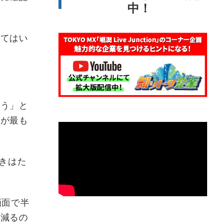
中！
してはい
よう」と
れが最も
ときはた
画面で半
上減るの