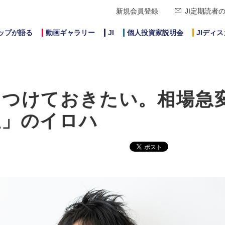
新規会員登録
JI定期読者
ップが語る
動画ギャラリー
JI
個人投資家説明会
JIディ
につけておきたい。相場急
性」のイロハ