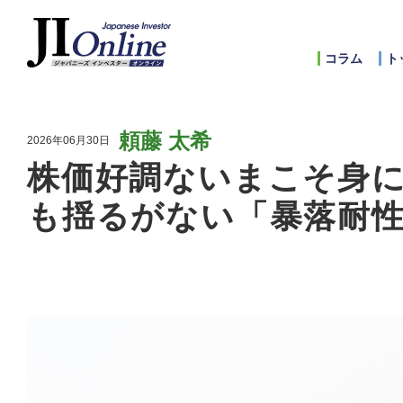
コラム
ト
頼藤 太希
2026年06月30日
株価好調ないまこそ身
も揺るがない「暴落耐