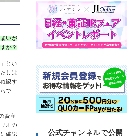
しまいが
ですか？
い」とい
わたしは
で確認す
からで
の資産
ォリオの
公式チャンネルで公開
めに確認