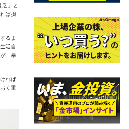
貧乏」と
ければ損
復するま
の生活自
すが、暴
。
なければ
ておく重