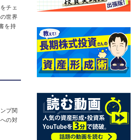
益をチェ
場の世界
書を持
ランプ関
落への対