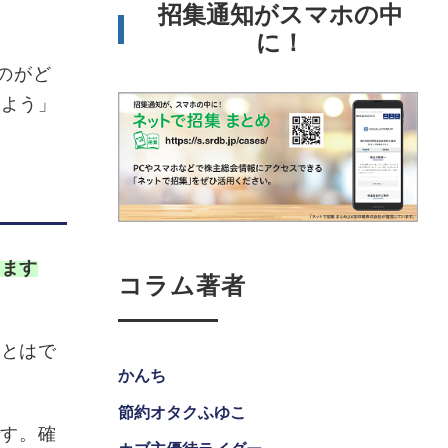
招集通知がスマホの中
に！
のがど
みよう」
えます
コラム著者
ことはで
かんち
節約オタクふゆこ
です。確