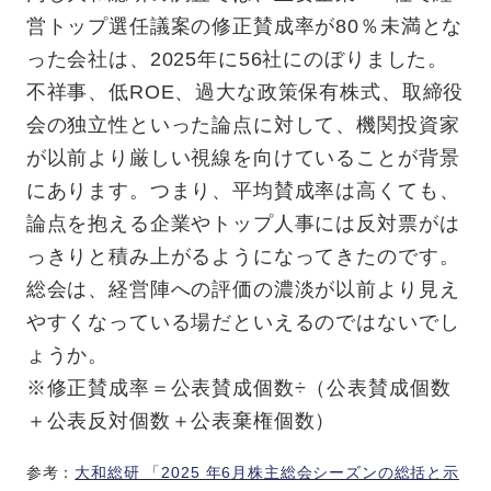
営トップ選任議案の修正賛成率が80％未満とな
った会社は、2025年に56社にのぼりました。
不祥事、低ROE、過大な政策保有株式、取締役
会の独立性といった論点に対して、機関投資家
が以前より厳しい視線を向けていることが背景
にあります。つまり、平均賛成率は高くても、
論点を抱える企業やトップ人事には反対票がは
っきりと積み上がるようになってきたのです。
総会は、経営陣への評価の濃淡が以前より見え
やすくなっている場だといえるのではないでし
ょうか。
※修正賛成率＝公表賛成個数÷（公表賛成個数
＋公表反対個数＋公表棄権個数）
参考：
大和総研 「2025 年6月株主総会シーズンの総括と示