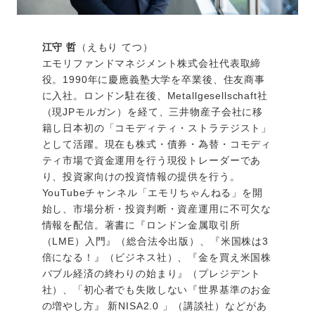
江守 哲
（えもり てつ）
エモリファンドマネジメント株式会社代表取締
役。1990年に慶應義塾大学を卒業後、住友商事
に入社。ロンドン駐在後、Metallgesellschaft社
（現JPモルガン）を経て、三井物産子会社に移
籍し日本初の「コモディティ・ストラテジスト」
として活躍。現在も株式・債券・為替・コモディ
ティ市場で資金運用を行う現役トレーダーであ
り、投資家向けの投資情報の提供を行う。
YouTubeチャンネル「エモリちゃんねる」を開
始し、市場分析・投資判断・資産運用に不可欠な
情報を配信。著書に『ロンドン金属取引所
（LME）入門』（総合法令出版）、『米国株は3
倍になる！』（ビジネス社）、『金を買え米国株
バブル経済の終わりの始まり』（プレジデント
社）、「初心者でも失敗しない『世界基準のお金
の増やし方』 新NISA2.0 」（講談社）などがあ