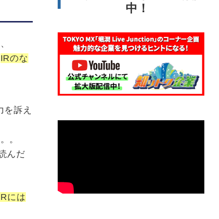
中！
と、
、
IRのな
力を訴え
ん。。
読んだ
IRには