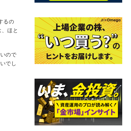
するの
は、ほと
ないので
こいでし