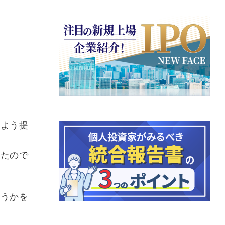
るよう提
いたので
どうかを