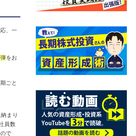
一応、一
２弾
をお
半期ごと
。
は納まり
社員数
たので