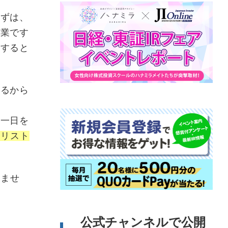
まずは、
企業です
応すると
きるから
丸一日を
ナリスト
りませ
公式チャンネルで公開