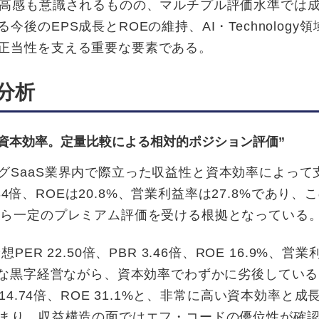
割高感も意識されるものの、マルチプル評価水準では
のEPS成長とROEの維持、AI・Technology領
正当性を支える重要な要素である。
分析
と資本効率。定量比較による相対的ポジション評価”
SaaS業界内で際立った収益性と資本効率によって
34倍、ROEは20.8%、営業利益率は27.8%であり、
から一定のプレミアム評価を受ける根拠となっている
 22.50倍、PBR 3.46倍、ROE 16.9%、営業
的な黒字経営ながら、資本効率でわずかに劣後してい
BR 14.74倍、ROE 31.1%と、非常に高い資本効率と
どまり、収益構造の面ではエフ・コードの優位性が確