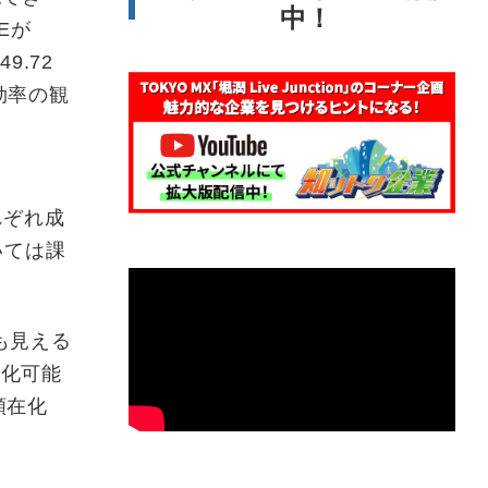
中！
Eが
9.72
効率の観
れぞれ成
いては課
にも見える
当化可能
顕在化