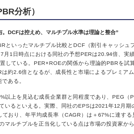
PBR分析）
与。DCFは控えめ、マルチプル水準は理論と整合”
BRといったマルチプル比較とDCF（割引キャッシュ
月1日時点における同社の予想PERは20.94倍、実績
に位置している。PER×ROEの関係から理論的PBRを試
Rは約2.6倍となるが、成長性と市場によるプレミア
能である。
率20%以上を見込む成長企業群と同程度であり、PEG（P
るといえる。実際、同社のEPSは2021年12月期の1
成長しており、年平均成長率（CAGR）は＋67%に達す
在のマルチプルを正当化している点は市場の投資家か