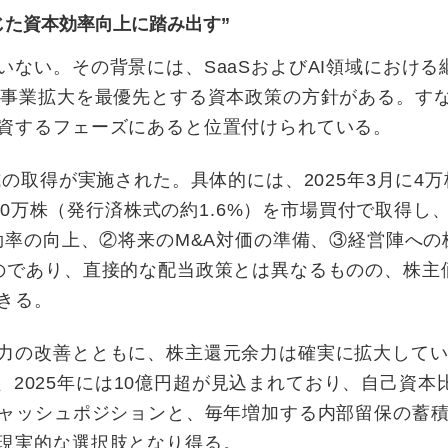
じた資本効率向上に踏み出す”
ない。その背景には、SaaSおよびAI領域における
な事業拡大を最優先とする資本政策の方針がある。す
資するフェーズにあると位置付けられている。
の取得が実施された。具体的には、2025年3月に4万
計20万株（発行済株式の約1.6%）を市場買付で取得し
効率の向上、②将来のM&A対価の準備、③経営陣への
のであり、直接的な配当政策とは異なるものの、株主
きる。
力の改善とともに、株主還元余力は確実に拡大して
円、2025年には10億円超が見込まれており、自己資本
キャッシュポジションと、毎年増加する内部留保の蓄
現実的な選択肢となり得る。