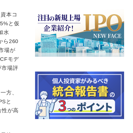
に資本コ
5%と仮
加水
ら260
市場が
CFモデ
が市場評
る一方、
PSと
合性が高