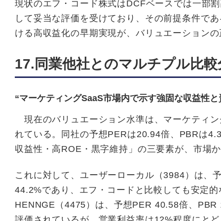
現状のエフ・コード株式はDCFベースでは一部
して妥当な評価を受けており、その前提条件である今後
ける高収益化の早期実現が、バリュエーションの
17.同業他社とのマルチプル比較
“マーケティングSaaS市場内で示す強固な収益性
現在のバリュエーション水準は、マーケティング
れている。同社の予想PERは20.94倍、PBRは4.
収益性・高ROE・黒字維持」の三要素が、市場
これに対して、ユーザーローカル（3984）は、予想PER
44.2%であり、エフ・コードと比較しても安定
HENNGE（4475）は、予想PER 40.58倍、P
評価されているが、営業利益率は12%程度にと