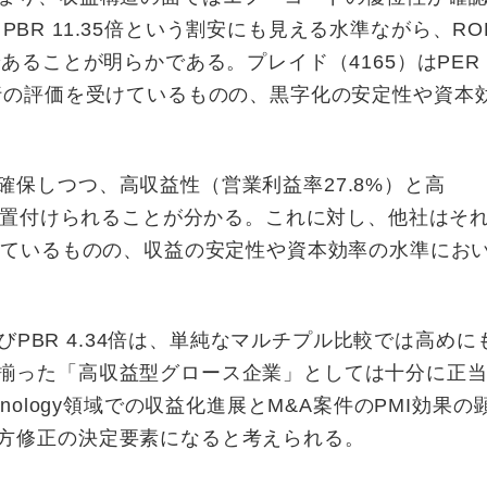
、PBR 11.35倍という割安にも見える水準ながら、RO
ることが明らかである。プレイド（4165）はPER 4
長期待先行の評価を受けているものの、黒字化の安定性や資本
保しつつ、高収益性（営業利益率27.8%）と高
と位置付けられることが分かる。これに対し、他社はそ
れているものの、収益の安定性や資本効率の水準にお
よびPBR 4.34倍は、単純なマルチプル比較では高め
揃った「高収益型グロース企業」としては十分に正
nology領域での収益化進展とM&A案件のPMI効果の
方修正の決定要素になると考えられる。