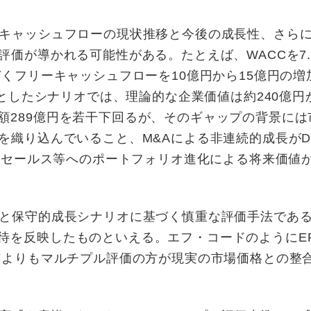
業キャッシュフローの現状推移と今後の成長性、さら
評価が導かれる可能性がある。たとえば、WACCを7.
づくフリーキャッシュフローを10億円から15億円の増
%としたシナリオでは、理論的な企業価値は約240億円か
額289億円を若干下回るが、そのギャップの背景には
を織り込んでいること、M&Aによる非連続的成長がD
oBセールス等へのポートフォリオ進化による将来価値
ーと保守的成長シナリオに基づく慎重な評価手法であ
待を反映したものといえる。エフ・コードのようにE
CFよりもマルチプル評価の方が現実の市場価格との整