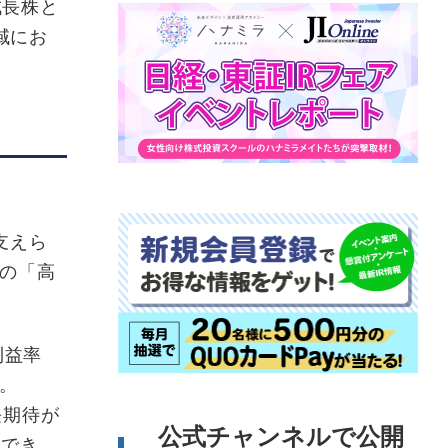
成長株と
域にお
支えら
この「高
。
利益率
る。
成長期待が
公式チャンネルで公開
認でき