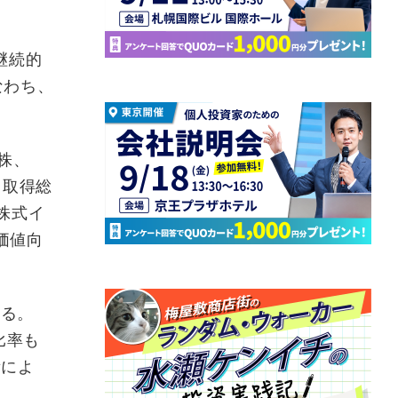
継続的
なわち、
株、
、取得総
株式イ
価値向
いる。
比率も
積によ