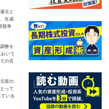
と還元と
に、生成
得競争
の調整を
において
いての言
還元策の
にとって
れている