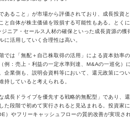
であること」が市場から評価されており、成長投資
こと自体が株主価値を毀損する可能性もある。とく
エンジニア・セールス人材の確保といった成長資源の獲
ルに活用していく合理性は高い。
階では「無配＋自己株取得の活用」による資本効率
（例：売上・利益の一定水準到達、M&Aの一巡化）
。企業側も、説明会資料等において、還元政策につ
維持していると考えられる。
な成長ドライブを優先する戦略的無配型」であり、
した段階で初めて実行されると見込まれる。投資家
OE）やフリーキャッシュフローの質的改善が実現さ