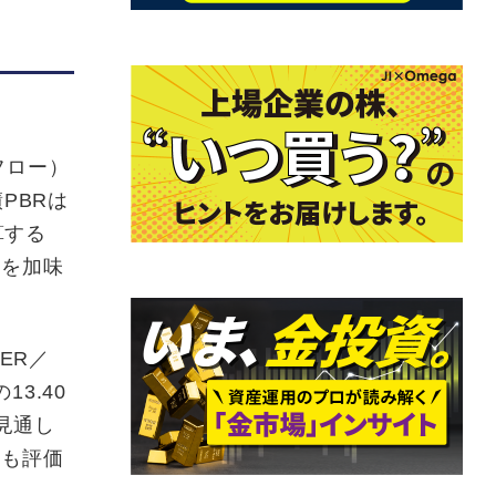
フロー）
PBRは
算する
ムを加味
ER／
3.40
る見通し
らも評価