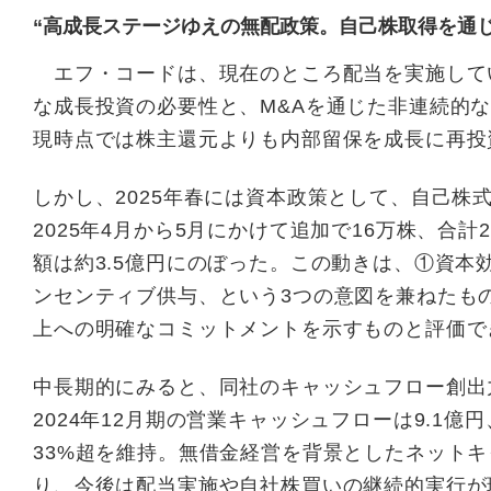
“高成長ステージゆえの無配政策。自己株取得を通
エフ・コードは、現在のところ配当を実施してい
な成長投資の必要性と、M&Aを通じた非連続的
現時点では株主還元よりも内部留保を成長に再投
しかし、2025年春には資本政策として、自己株式
2025年4月から5月にかけて追加で16万株、合
額は約3.5億円にのぼった。この動きは、①資本
ンセンティブ供与、という3つの意図を兼ねたも
上への明確なコミットメントを示すものと評価で
中長期的にみると、同社のキャッシュフロー創出
2024年12月期の営業キャッシュフローは9.1億
33%超を維持。無借金経営を背景としたネット
り、今後は配当実施や自社株買いの継続的実行が