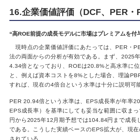
16.企業価値評価（DCF、PER・
“高ROE前提の成長モデルに市場はプレミアムを付
現時点の企業価値評価にあたっては、PER・P
法の両面からの分析が有効である。まず、2025年7
4.34倍となっており、ROEは20.8%と高水準
と、例えば資本コストを8%とした場合、理論PB
すれば、現在の4倍台という水準は十分に説明可
PER 20.94倍という水準は、EPS成長率が年
EPS成長率）を基準にしても妥当な範囲に収まってい
円から2025年12月期予想では104.84円まで
である。こうした実績ベースのEPS拡大が、現
されている。