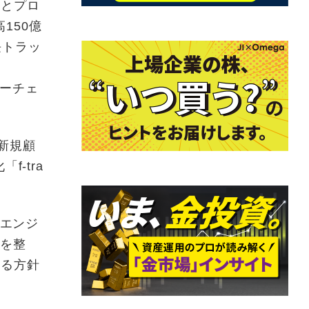
ーとプロ
150億
長トラッ
ューチェ
、新規顧
-tra
、エンジ
制を整
める方針