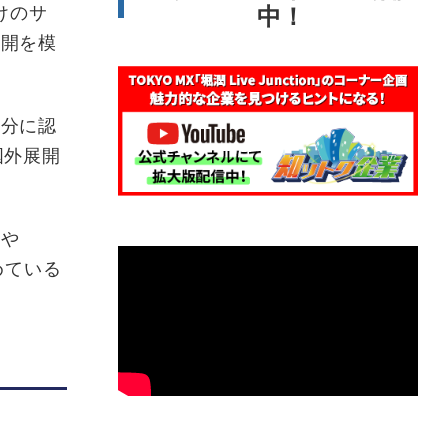
けのサ
中！
展開を模
十分に認
国外展開
ーや
めている