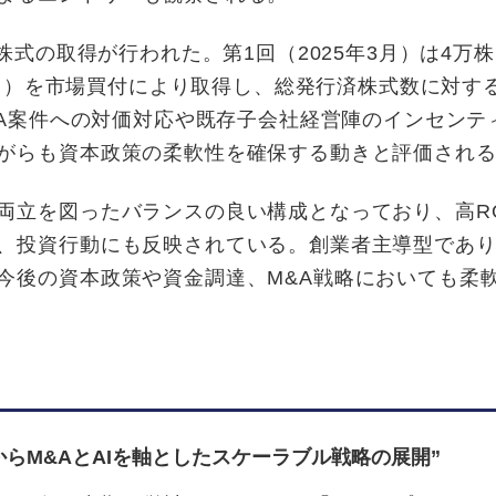
株式の取得が行われた。第1回（2025年3月）は4万株
5億円）を市場買付により取得し、総発行済株式数に対す
&A案件への対価対応や既存子会社経営陣のインセンテ
がらも資本政策の柔軟性を確保する動きと評価され
両立を図ったバランスの良い構成となっており、高R
、投資行動にも反映されている。創業者主導型であ
今後の資本政策や資金調達、M&A戦略においても柔
からM&AとAIを軸としたスケーラブル戦略の展開”