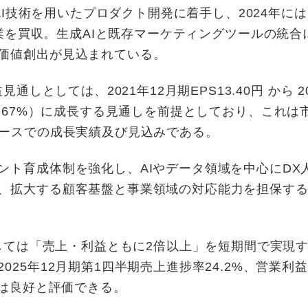
AI技術を用いたプロダクト開発に着手し、2024年には
AI関連企業を買収。生成AIと既存マーケティングツールの統
価値創出が見込まれている。
しとしては、2021年12月期EPS13.40円 から 2
AGR +67%）に成長する見通しを前提としており、これ
ペースでの成長実績及び見込みである。
ント育成体制を強化し、AIやデータ領域を中心にDX
、拡大する顧客基盤と事業領域の対応能力を担保す
関しては「売上・利益ともに2倍以上」を短期間で実現
25年12月期第1四半期売上進捗率24.2%、営業利
しは良好と評価できる。