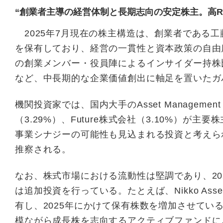
“創業者主導の経営体制と長期志向の安定株主。高R
2025年7月現在の株主構造は、創業者である工藤
を保有しており、経営の一貫性と資本政策の自由
の創業メンバー・役員陣によるインサイダー持株比
など、中長期的な企業価値創出に軸足を置いたガ
機関投資家では、国内大手のAsset Manageme
（3.29%）、Future株式会社（3.10%）が
事業シナジーの可能性も見込まれる投資と考えら
推察される。
なお、株式市場における流動性は堅調であり、20
は追加投資を行っている。たとえば、Nikko Asset 
有し、2025年にかけて保有株数を増加させていること
模ながら成長株を志向するアクティブファンドに