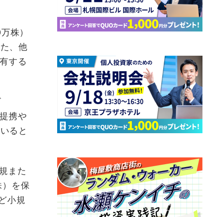
9万株）
また、他
保有する
ビ
的提携や
ていると
新規また
万株）を保
など小規