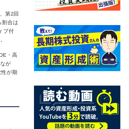
、第2回
る割合は
ィブ付
る。
OE・高
りなが
軟性が期