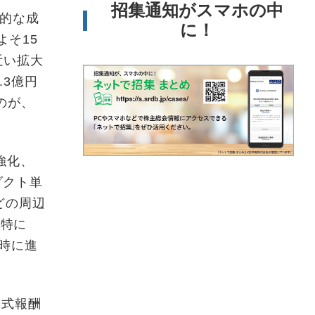
招集通知がスマホの中
躍的な成
に！
よそ15
近い拡大
.3億円
のが、
強化、
ダクト単
どの周辺
。特に
同時に進
株式報酬