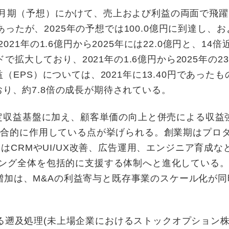
12月期（予想）にかけて、売上および利益の両面で飛
あったが、2025年の予想では100.0億円に到達し、お
1年の1.6億円から2025年には22.0億円と、14倍
拡大しており、2021年の1.6億円から2025年の23
EPS）については、2021年に13.40円であったも
ており、約7.8倍の成長が期待されている。
安定収益基盤に加え、顧客単価の向上と併売による収益
複合的に作用している点が挙げられる。創業期はプロ
はCRMやUI/UX改善、広告運用、エンジニア育成な
ング全体を包括的に支援する体制へと進化している
な増加は、M&Aの利益寄与と既存事業のスケール化が
による遡及処理(未上場企業におけるストックオプション