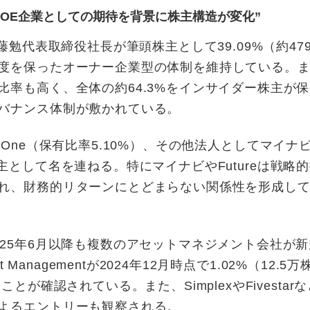
OE企業としての期待を背景に株主構造が変化”
勉代表取締役社長が筆頭株主として39.09%（約47
度を保ったオーナー企業型の体制を維持している。
率も高く、全体の約64.3%をインサイダー株主が
バナンス体制が敷かれている。
nt One（保有比率5.10%）、その他法人としてマイナ
主要株主として名を連ねる。特にマイナビやFutureは戦略
れ、財務的リターンにとどまらない関係性を形成し
25年6月以降も複数のアセットマネジメント会社が
Managementが2024年12月時点で1.02%（12.5
が確認されている。また、SimplexやFivestar
よるエントリーも観察される。