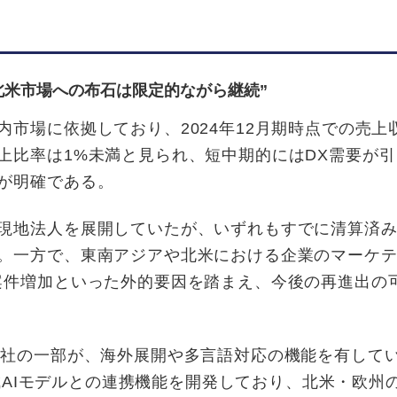
北米市場への布石は限定的ながら継続”
市場に依拠しており、2024年12月期時点での売上
上比率は1%未満と見られ、短中期的にはDX需要が引
が明確である。
現地法人を展開していたが、いずれもすでに清算済
。一方で、東南アジアや北米における企業のマーケ
案件増加といった外的要因を踏まえ、今後の再進出の
会社の一部が、海外展開や多言語対応の機能を有して
生成AIモデルとの連携機能を開発しており、北米・欧州