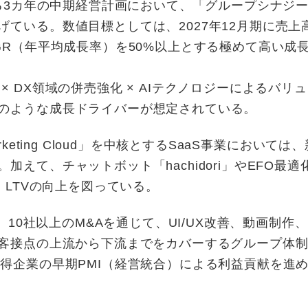
る3カ年の中期経営計画において、「グループシナジ
ている。数値目標としては、2027年12月期に売上高
GR（年平均成長率）を50%以上とする極めて高い成
 DX領域の併売強化 × AIテクノロジーによるバリ
のような成長ドライバーが想定されている。
eting Cloud」を中核とするSaaS事業においては
、チャットボット「hachidori」やEFO最適化「f
、LTVの向上を図っている。
、10社以上のM&Aを通じて、UI/UX改善、動画制作
顧客接点の上流から下流までをカバーするグループ体
得企業の早期PMI（経営統合）による利益貢献を進