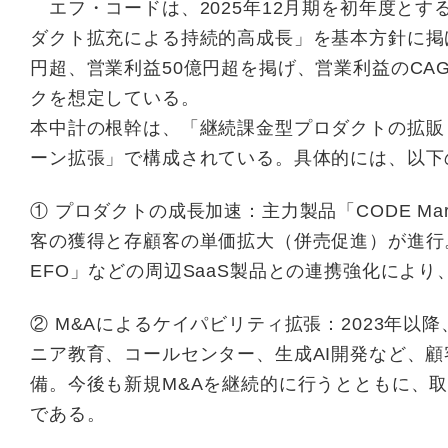
エフ・コードは、2025年12月期を初年度とす
ダクト拡充による持続的高成長」を基本方針に掲げ
円超、営業利益50億円超を掲げ、営業利益のCA
クを想定している。
本中計の根幹は、「継続課金型プロダクトの拡販 ×
ーン拡張」で構成されている。具体的には、以下
① プロダクトの成長加速：主力製品「CODE Mark
客の獲得と存顧客の単価拡大（併売促進）が進行。加えて
EFO」などの周辺SaaS製品との連携強化により
② M&Aによるケイパビリティ拡張：2023年以降
ニア教育、コールセンター、生成AI開発など、
備。今後も新規M&Aを継続的に行うとともに、取
である。