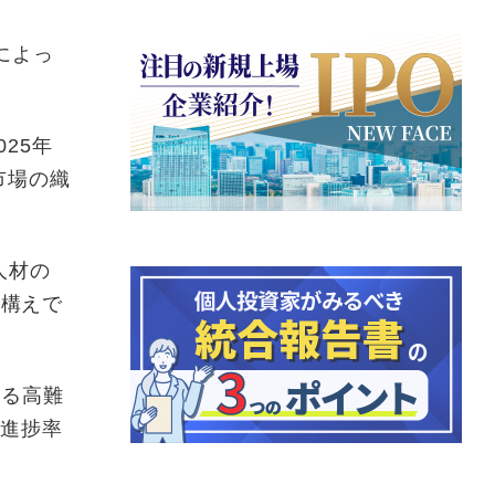
合によっ
025年
は市場の織
人材の
る構えで
する高難
益進捗率