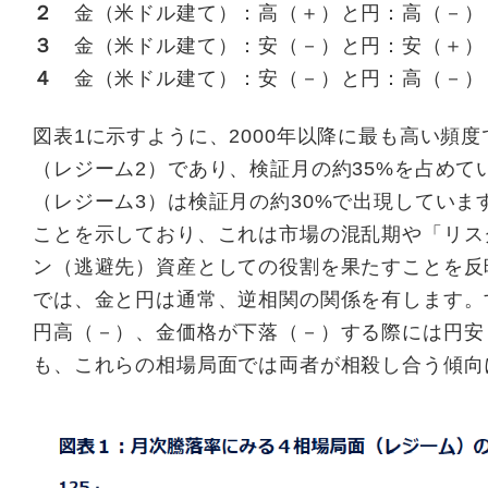
２
金（米ドル建て）：高（＋）と円：高（－）
３
金（米ドル建て）：安（－）と円：安（＋）
４
金（米ドル建て）：安（－）と円：高（－）
図表1に示すように、2000年以降に最も高い頻
（レジーム2）であり、検証月の約35%を占めて
（レジーム3）は検証月の約30%で出現していま
ことを示しており、これは市場の混乱期や「リス
ン（逃避先）資産としての役割を果たすことを反
では、金と円は通常、逆相関の関係を有します。
円高（－）、金価格が下落（－）する際には円安
も、これらの相場局面では両者が相殺し合う傾向