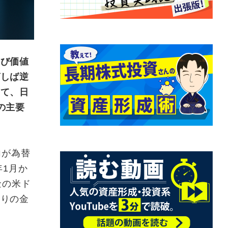
よび価値
ばしば逆
って、日
の主要
向が為替
年1月か
金の米ド
ありの金