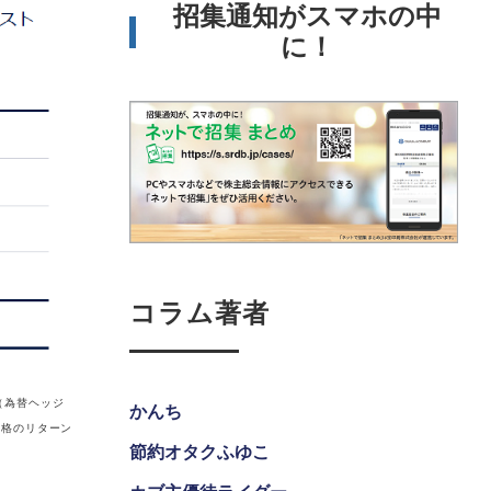
招集通知がスマホの中
に！
コラム著者
（為替ヘッジ
かんち
価格のリターン
節約オタクふゆこ
。