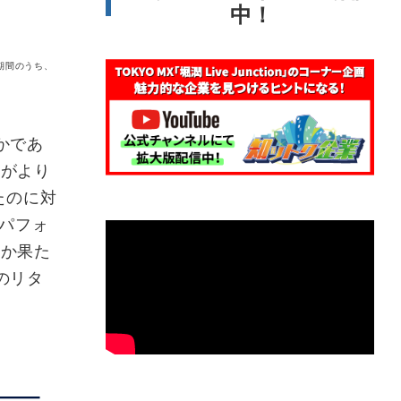
中！
測期間のうち、
かであ
ジがより
たのに対
パフォ
しか果た
のリタ