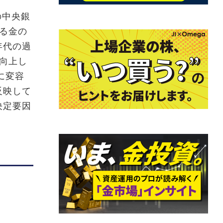
の中央銀
る金の
年代の過
向上し
に変容
反映して
決定要因