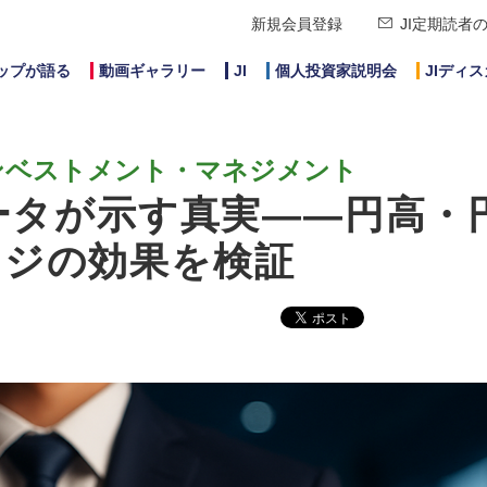
新規会員登録
JI定期読者
ップが語る
動画ギャラリー
JI
個人投資家説明会
JIディ
ンベストメント・マネジメント
データが示す真実——円高・
ッジの効果を検証