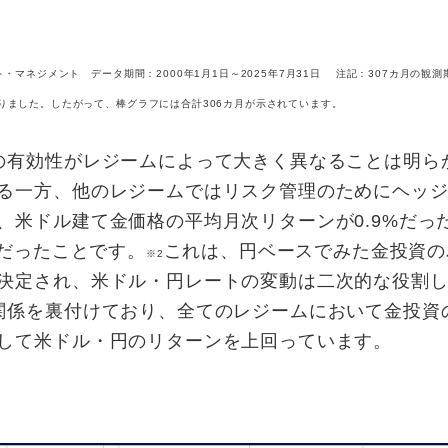
・マネジメント データ期間：2000年1月1日～2025年7月31日 注記：307カ月の観
りました。したがって、棒グラフには合計306カ月が示されています。
の有効性がレジームによって大きく異なることは明ら
る一方、他のレジームではリスク管理のためにヘッ
、米ドル建て金価格の平均月次リターンが0.9%だっ
%だったことです。
これは、円ベースでみた金投資の
※2
決定され、米ドル・円レートの変動は二次的な役割
関係を裏付けており、全てのレジームにおいて金投資
して米ドル・円のリターンを上回っています。