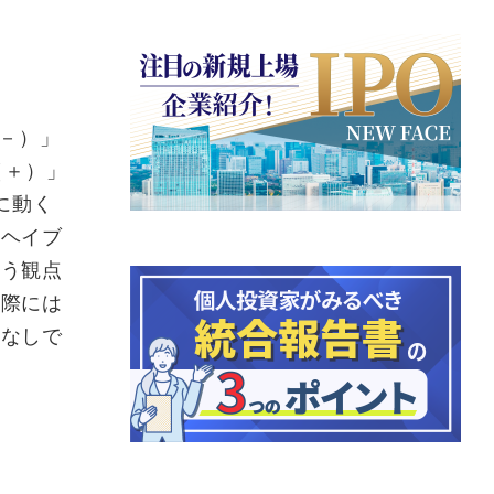
（－）」
（＋）」
に動く
フヘイブ
いう観点
る際には
ジなしで