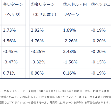
・マネジメント データ期間：2000年１月１日～2025年７月31日 注記：円建て金価格
で形成されます。これに対して、円建て金価格（為替ヘッジあり）は（１）米ドル建ての金
局面ではプロテクションを提供する一方、円安時にはリターンを抑制する可能性があります