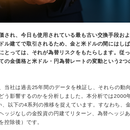
価され、今日も使用されている最も古い交換手段お
ドル建てで取引されるため、金と米ドルの間にはし
にとっては、それが為替リスクをもたらします。従
ての金価格と米ドル・円為替レートの変動という2つ
、当社は過去25年間のデータを検証し、それらの動
う影響するのかを分析しました。本分析では2000
を用い、以下の4系列の推移を捉えています。すなわち、
ヘッジなしの金投資の円建てリターン、為替ヘッジ
を控除後）です。