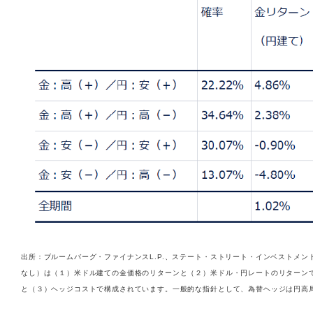
出所：ブルームバーグ・ファイナンスL.P.、ステート・ストリート・インベストメント
なし）は（１）米ドル建ての金価格のリターンと（２）米ドル・円レートのリターン
と（３）ヘッジコストで構成されています。一般的な指針として、為替ヘッジは円高