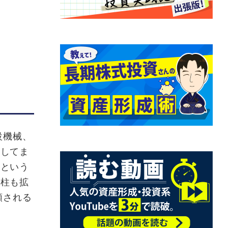
設機械、
展してま
るという
の柱も拡
頼される