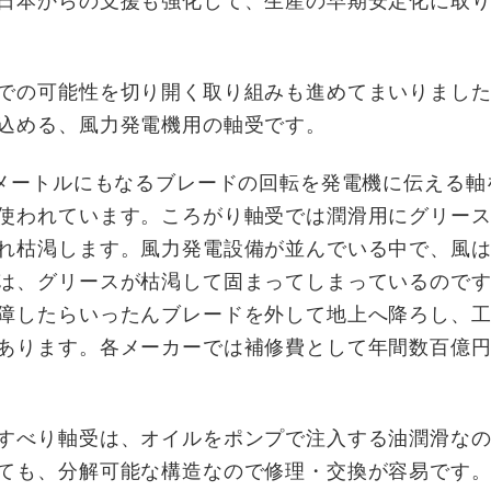
日本からの支援も強化して、生産の早期安定化に取
での可能性を切り開く取り組みも進めてまいりました
込める、風力発電機用の軸受です。
メートルにもなるブレードの回転を発電機に伝える軸
使われています。ころがり軸受では潤滑用にグリー
れ枯渇します。風力発電設備が並んでいる中で、風
は、グリースが枯渇して固まってしまっているので
障したらいったんブレードを外して地上へ降ろし、
あります。各メーカーでは補修費として年間数百億
すべり軸受は、オイルをポンプで注入する油潤滑なの
ても、分解可能な構造なので修理・交換が容易です