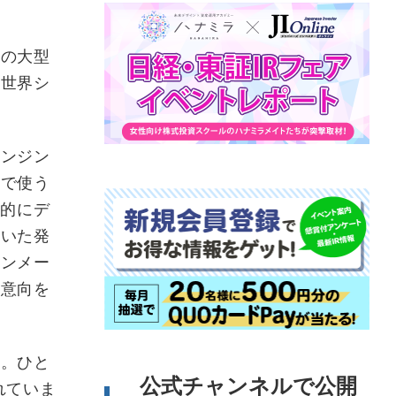
の大型
に世界シ
ンジン
内で使う
界的にデ
用いた発
ジンメー
の意向を
。ひと
公式チャンネルで公開
れていま