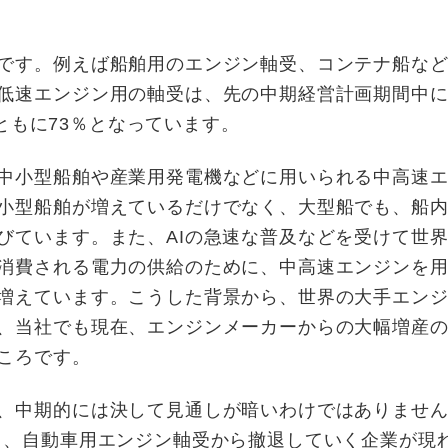
です。例えば船舶用のエンジン軸受、コンテナ船など
低速エンジン用の軸受は、先の中期経営計画期間中
はともに73％となっています。
中小型船舶や産業用発電機などに用いられる中高速エ
小型船舶が増えているだけでなく、大型船でも、船
びています。また、AIの急速な普及などを受けて世
消費される電力の供給のために、中高速エンジンを
増えています。こうした背景から、世界の大手エン
、当社でも現在、エンジンメーカーからの大幅増産
ころです。
、中期的には決して見通しが暗いわけではありません
て、自動車用エンジン軸受から撤退していく企業が現