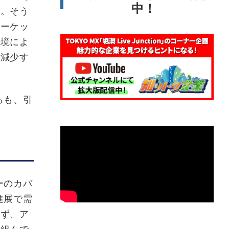
中！
す。そう
マーケッ
環境によ
ら減少す
らも、引
ーのカバ
進展で需
らず、ア