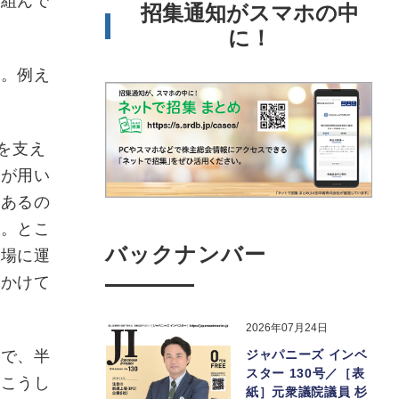
り組んで
招集通知がスマホの中
に！
。例え
を支え
スが用い
はあるの
す。とこ
バックナンバー
工場に運
円かけて
2026年07月24日
で、半
ジャパニーズ インベ
スター 130号／［表
。こうし
紙］元衆議院議員 杉