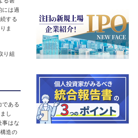
よる甚
的には過
継続する
おりま
取り組
力である
りまし
仕事はな
業構造の