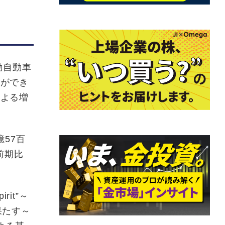
動自動車
とができ
による増
57百
前期比
it”～
を果たす～