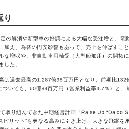
返り
不足の解消や新型車の好調による大幅な受注増と、電
に加え、為替の円安影響もあって、売上を伸ばすこ
ルな増収や、非自動車用軸受（大型船舶用）の開拓
ました。
去最高の1,287億38百万円となり、前期比132億
についても、60億84百万円（営業利益率4.7％）と、
組んできた中期経営計画「Raise Up “Daido Spir
ing ～」（“大同スピリット”を更なる高みに引き上げ、大きな飛躍