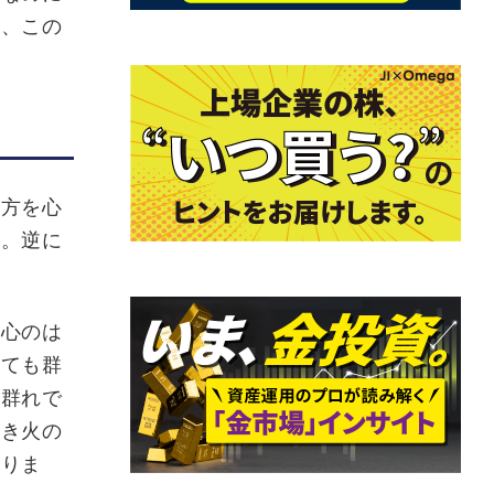
が、この
方を心
す。逆に
心のは
っても群
、群れで
たき火の
ありま