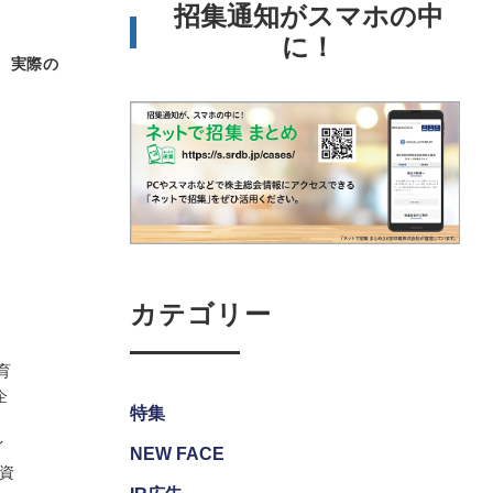
招集通知がスマホの中
に！
。実際の
カテゴリー
育
企
特集
イ
NEW FACE
資