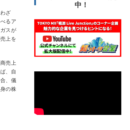
中！
わざ
食べるア
るガスが
て売上を
商売上
らば、自
場合、儀
自身の株