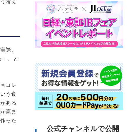
そう考え
実際、
る」、と
チョコレ
という食
味がある
心が高ま
で作った
公式チャンネルで公開