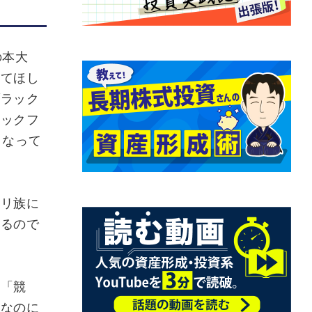
の本大
ってほし
ブラック
ラックフ
もなって
リ族に
あるので
「競
れなのに