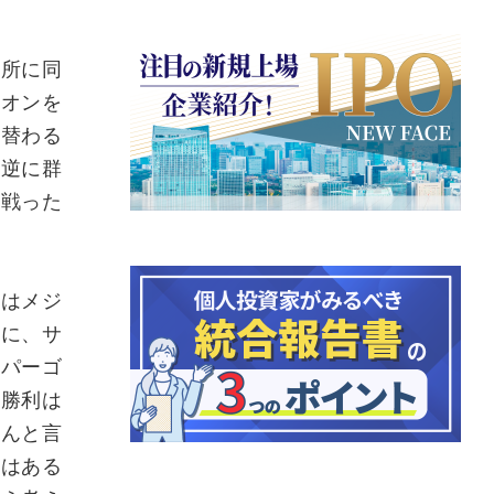
所に同
イオンを
り替わる
は逆に群
と戦った
はメジ
逆に、サ
ーパーゴ
、勝利は
なんと言
にはある