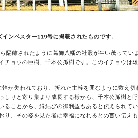
ーズインベスター119号に掲載されたものです。
ら隔離されたように葛飾八幡の社叢が生い茂ってい
イチョウの巨樹、千本公孫樹です。このイチョウは
主幹が失われており、折れた主幹を囲むように数え切
っしりと寄り集まり成長する様から、千本公孫樹と
いることから、縁結びの御利益もあると伝えられて
おり、その姿を見た者は幸福になれるとの言い伝え