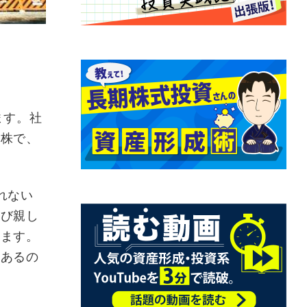
ます。社
雄株で、
れない
呼び親し
います。
もあるの