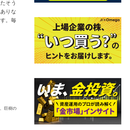
たそう
にありな
ます。毎
り、巨樹の