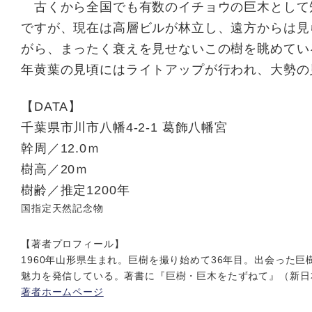
古くから全国でも有数のイチョウの巨木として
ですが、現在は高層ビルが林立し、遠方からは見
がら、まったく衰えを見せないこの樹を眺めてい
年黄葉の見頃にはライトアップが行われ、大勢の
【DATA】
千葉県市川市八幡4-2-1 葛飾八幡宮
幹周／12.0ｍ
樹高／20ｍ
樹齢／推定1200年
国指定天然記念物
【著者プロフィール】
1960年山形県生まれ。巨樹を撮り始めて36年目。出会った巨
魅力を発信している。著書に『巨樹・巨木をたずねて』（新日
著者ホームページ