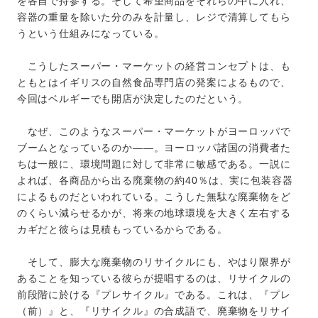
を各自で持参する。そして希望商品をそれらの中に入れ、
容器の重量を除いた分のみを計量し、レジで清算してもら
うという仕組みになっている。
こうしたスーパー・マーケットの経営コンセプトは、も
ともとはイギリスの自然食品専門店の発案によるもので、
今回はベルギーでも開店が決定したのだという。
なぜ、このようなスーパー・マーケットがヨーロッパで
ブームとなっているのか――。ヨーロッパ諸国の消費者た
ちは一般に、環境問題に対して非常に敏感である。一説に
よれば、各商品から出る廃棄物の約40％は、実に包装容器
によるものだといわれている。こうした無駄な廃棄物をど
のくらい減らせるかが、将来の地球環境を大きく左右する
カギだと彼らは見積もっているからである。
そして、膨大な廃棄物のリサイクルにも、やはり限界が
あることを知っている彼らが提唱するのは、リサイクルの
前段階に於ける『プレサイクル』である。これは、『プレ
（前）』と、『リサイクル』の合成語で、廃棄物をリサイ