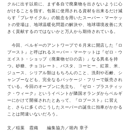
クルに出す以前に、まず各自で廃棄物を出さないように心
がけることを指す。包装に使用される資材を出来るだけ減
らす『プレサイクル』の観念を用いたスーパー・マーケッ
トの登場は、地球温暖化問題の解決や、地球環境改善に大
きく貢献するのではないかと万人から期待されている。
今回、ベルギーのアントワープで６月末に開店した『ロ
ブースト』と呼ばれるスーパー・マーケットは『ゼロ・ウ
エイスト・ショップ（廃棄物ゼロの店）』なる異名を持
つ。砂糖、チョコレート、パスタ、コーヒー、紅茶、米、
ジュース、シリアル類はもちろんのこと、洗剤や石鹸、シ
ャンプーなども、完全なるパッケージ・フリーで販売され
ている。今回のオープンに先立ち、『ゼロ・プラスティッ
ク・ウィーク』というイベントが隣国オランダからベルギ
ーにかけて開催されたとあって、『ロブースト』に習え
と、さらに多くのこうしたスーパーの誕生に拍車がかかる
ことは間違いないだろう。
文／稲葉 霞織 編集協力／堀内 章子