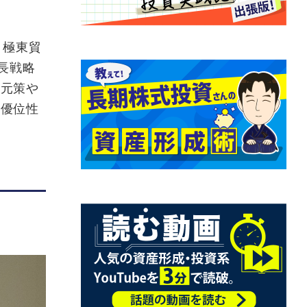
、極東貿
長戦略
還元策や
争優位性