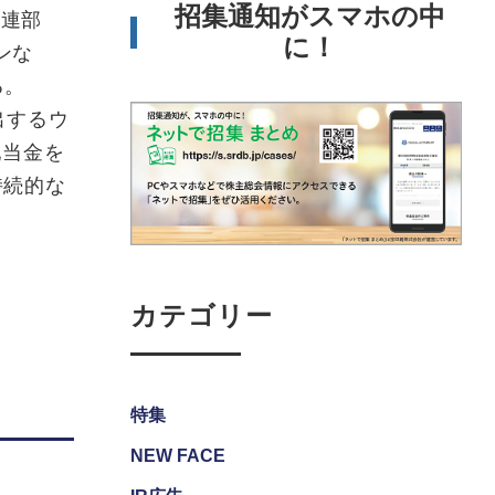
招集通知がスマホの中
関連部
に！
ンな
る。
出するウ
配当金を
持続的な
カテゴリー
特集
NEW FACE