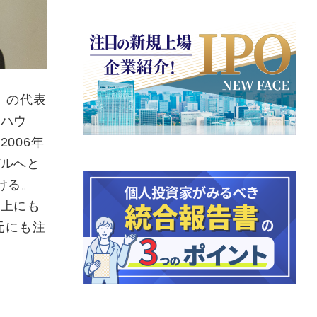
）の代表
クハウ
006年
デルへと
ける。
向上にも
元にも注