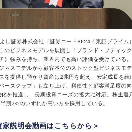
よし証券株式会社（証券コード8624／東証プライム
自のビジネスモデルを展開し「ブランド・ブティッ
チに強みを持ち、業界内でも高い評価を受けている。2
ジネスモデルから顧客本位のストック型ビジネスモ
スを提供し預かり資産は2兆円を超え、安定成長を続
バーズクラブ」も立ち上げ、利便性と顧客満足度の
売強化を推進し、長期投資ニーズの拡大に対応。株主還
）半期2%のいずれか高い方を採用している。
資家説明会動画はこちらから＞