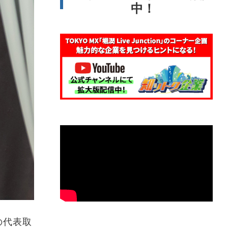
中！
の代表取