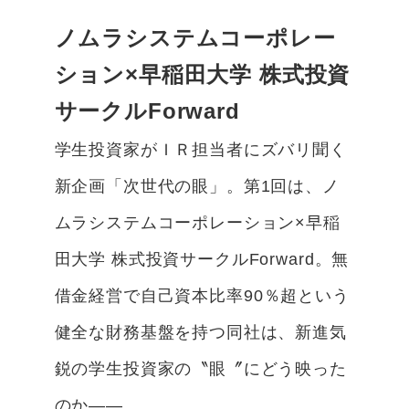
ノムラシステムコーポレー
ション
×
早稲田大学 株式投資
サークルForward
学生投資家がＩＲ担当者にズバリ聞く
新企画「次世代の
眼」。第1回は、ノ
ムラシステムコーポレーション×早稲
田大学 株式投資サークルForward。無
借金経営で自己資本
比率
90
％超という
健全な財務基盤を持つ同社は、新進気
鋭
の学生投資家の〝眼〞にどう映った
のか――。