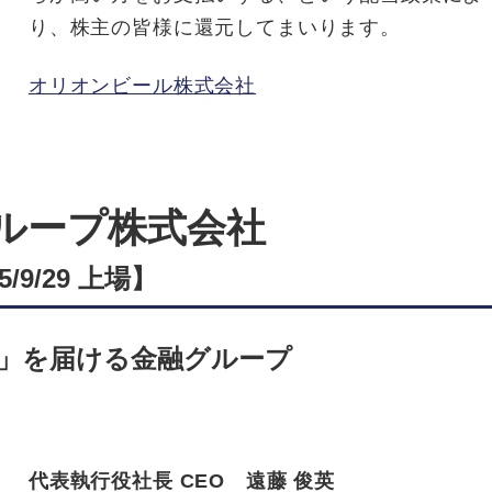
り、株主の皆様に還元してまいります
。
オリオンビール株式会社
ループ株式会社
9/29 上場】
」を届ける金融グループ
代表執行役社長 CEO 遠藤 俊英