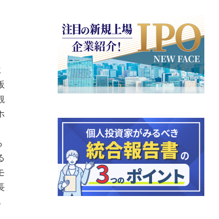
に
販
観
ホ
る
る
モ
長
ち