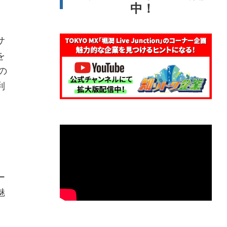
中！
サ
を
の
利
、
ー
魅