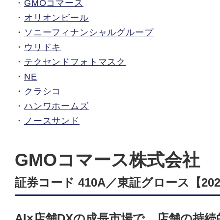
・
GMOコマース
・
オリオンビール
・
ソニーフィナンシャルグループ
・
ウリドキ
・
テクセンドフォトマスク
・
NE
・
クラシコ
・
ハンワホームズ
・
ノースサンド
GMOコマース株式会社
証券コード 410A／東証グロース【2025
AI×店舗DXの成長市場で、店舗の持