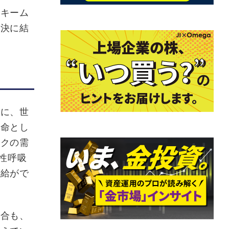
キーム
解決に結
に、世
使命とし
スクの需
性呼吸
供給がで
合も、