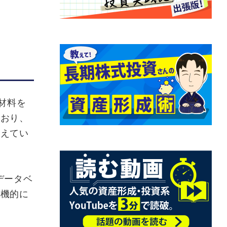
材料を
ており、
揃えてい
データベ
有機的に