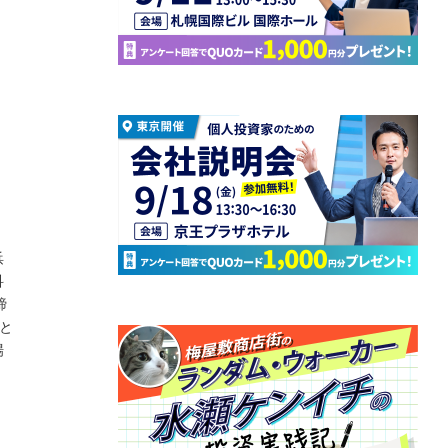
浜
科
締
と
場