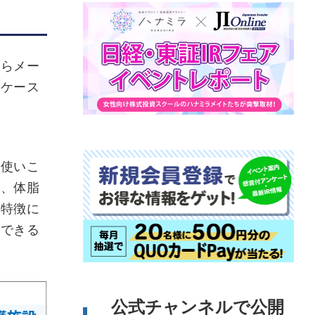
らメー
くケース
め
使いこ
も、体脂
の特徴に
ができる
公式チャンネルで公開