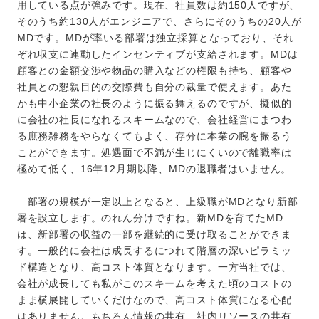
用している点が強みです。現在、社員数は約150人ですが、
そのうち約130人がエンジニアで、さらにそのうちの20人が
MDです。MDが率いる部署は独立採算となっており、それ
ぞれ収支に連動したインセンティブが支給されます。MDは
顧客との金額交渉や物品の購入などの権限も持ち、顧客や
社員との懇親目的の交際費も自分の裁量で使えます。あた
かも中小企業の社長のように振る舞えるのですが、擬似的
に会社の社長になれるスキームなので、会社経営にまつわ
る庶務雑務をやらなくてもよく、存分に本業の腕を振るう
ことができます。処遇面で不満が生じにくいので離職率は
極めて低く、16年12月期以降、MDの退職者はいません。
部署の規模が一定以上となると、上級職がMDとなり新部
署を設立します。のれん分けですね。新MDを育てたMD
は、新部署の収益の一部を継続的に受け取ることができま
す。一般的に会社は成長するにつれて階層の深いピラミッ
ド構造となり、高コスト体質となります。一方当社では、
会社が成長しても私がこのスキームを考えた頃のコストの
まま横展開していくだけなので、高コスト体質になる心配
はありません。もちろん情報の共有、社内リソースの共有